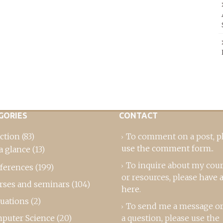
GORIES
CONTACT
ction
(83)
To comment on a post,
p
use the comment form
..
a glance
(13)
To inquire about my cou
ferences
(199)
or resources, please
have a
rses and seminars
(104)
here
.
luations
(2)
To send me a message or
puter Science
(20)
a question, please use the