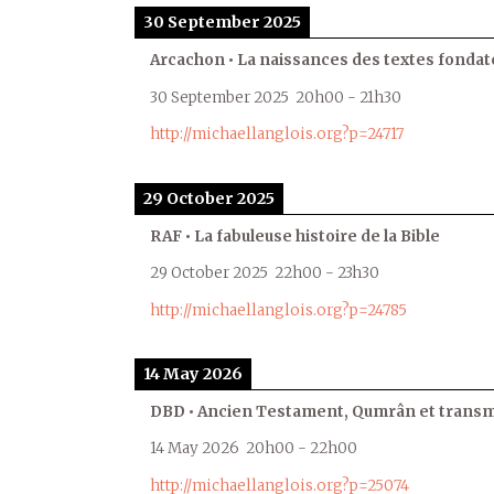
30 September 2025
Arcachon • La naissances des textes fondat
30 September 2025
20h00
-
21h30
http://michaellanglois.org?p=24717
29 October 2025
RAF • La fabuleuse histoire de la Bible
29 October 2025
22h00
-
23h30
http://michaellanglois.org?p=24785
14 May 2026
DBD • Ancien Testament, Qumrân et transmi
14 May 2026
20h00
-
22h00
http://michaellanglois.org?p=25074