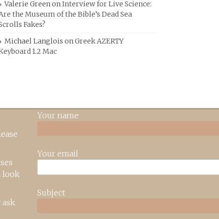
Valerie Green
on
Interview for Live Science:
Are the Museum of the Bible’s Dead Sea
Scrolls Fakes?
Michael Langlois
on
Greek AZERTY
Keyboard 1.2 Mac
Your name
lease
Your email
rses
 look
Subject
 ask