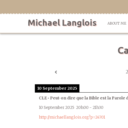
Skip
to
content
Michael Langlois
ABOUT ME
Ca
10 September 2025
CLE • Peut-on dire que la Bible est la Parole 
10 September 2025
20h00
-
21h30
http://michaellanglois.org?p=24701