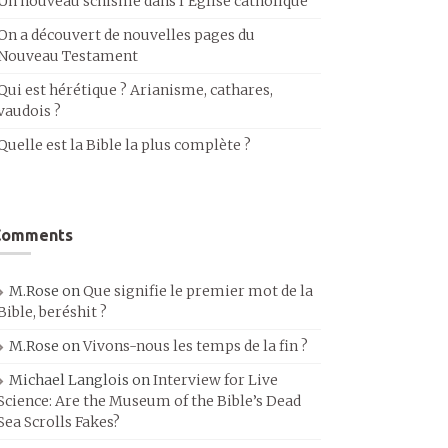
Un nouveau schisme dans l’Église catholique
On a découvert de nouvelles pages du
Nouveau Testament
Qui est hérétique ? Arianisme, cathares,
vaudois ?
Quelle est la Bible la plus complète ?
Comments
M.Rose
on
Que signifie le premier mot de la
Bible, beréshit ?
M.Rose
on
Vivons-nous les temps de la fin ?
Michael Langlois
on
Interview for Live
Science: Are the Museum of the Bible’s Dead
Sea Scrolls Fakes?