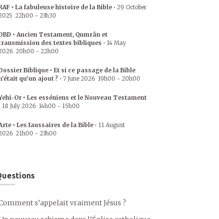
RAF • La fabuleuse histoire de la Bible
•
29 October
2025
22h00
-
23h30
DBD • Ancien Testament, Qumrân et
transmission des textes bibliques
•
14 May
2026
20h00
-
22h00
Dossier Biblique • Et si ce passage de la Bible
n’était qu’un ajout ?
•
7 June 2026
19h00
-
20h00
Yehi-Or • Les esséniens et le Nouveau Testament
•
18 July 2026
14h00
-
15h00
Arte • Les faussaires de la Bible
•
11 August
2026
21h00
-
23h00
uestions
Comment s’appelait vraiment Jésus ?