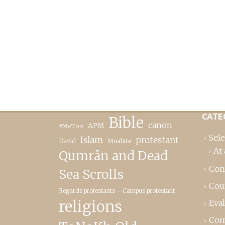
CATE
Bible
canon
APM
#MeToo
Sele
Islam
protestant
David
Moabite
At 
Qumrân and Dead
Con
Sea Scrolls
Cou
Regards protestants – Campus protestant
religions
Eva
Com