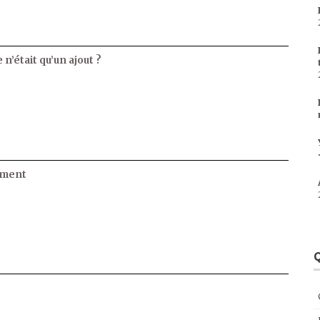
 n’était qu’un ajout ?
ament
Q