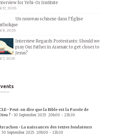
nterview for Yehi-Or Institute
ul 17, 2026
Un nouveau schisme dans l’Église
atholique
ul 8, 2026
Interview Regards Protestants: Should we
pray Our Father in Aramaic to get closer to
Jesus?
ul 7, 2026
vents
CLE • Peut-on dire que la Bible est la Parole de
Dieu ?
•
10 September 2025
20h00
-
21h30
Arcachon • La naissances des textes fondateurs
•
30 September 2025
20h00
-
21h30