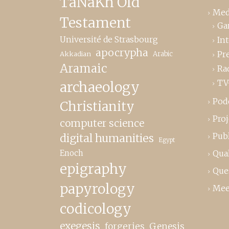
TaNaKh Old
Med
Testament
Ga
Université de Strasbourg
In
apocrypha
Pr
Akkadian
Arabic
Aramaic
Ra
TV
archaeology
Pod
Christianity
Proj
computer science
Publ
digital humanities
Egypt
Enoch
Qual
epigraphy
Que
papyrology
Mee
codicology
exegesis
forgeries
Genesis