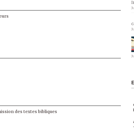
I
J
eurs
c
J
J
E
ssion des textes bibliques