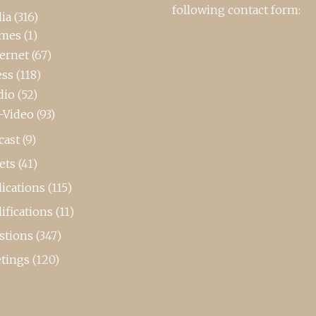
following contact form:
ia
(316)
mes
(1)
ternet
(67)
ess
(118)
dio
(52)
-Video
(93)
cast
(9)
ets
(41)
ications
(115)
ifications
(11)
stions
(347)
tings
(120)