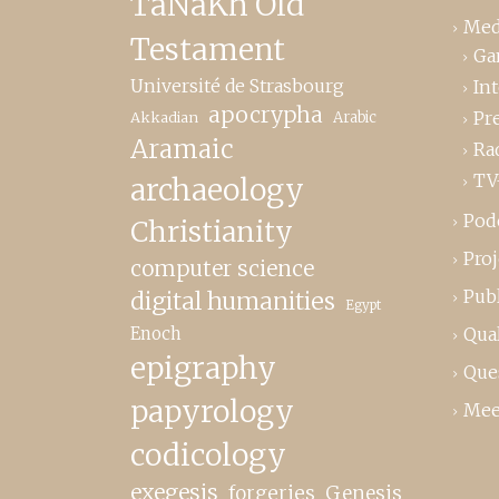
TaNaKh Old
Med
Testament
Ga
Université de Strasbourg
In
apocrypha
Pr
Akkadian
Arabic
Aramaic
Ra
TV
archaeology
Pod
Christianity
Proj
computer science
Publ
digital humanities
Egypt
Enoch
Qual
epigraphy
Que
papyrology
Mee
codicology
exegesis
forgeries
Genesis