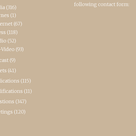
following contact form:
ia
(316)
mes
(1)
ternet
(67)
ess
(118)
dio
(52)
-Video
(93)
cast
(9)
ets
(41)
ications
(115)
ifications
(11)
stions
(347)
tings
(120)