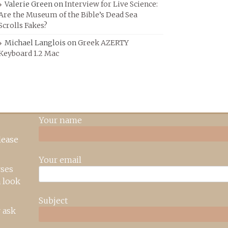
Valerie Green
on
Interview for Live Science:
Are the Museum of the Bible’s Dead Sea
Scrolls Fakes?
Michael Langlois
on
Greek AZERTY
Keyboard 1.2 Mac
Your name
lease
Your email
rses
 look
Subject
 ask