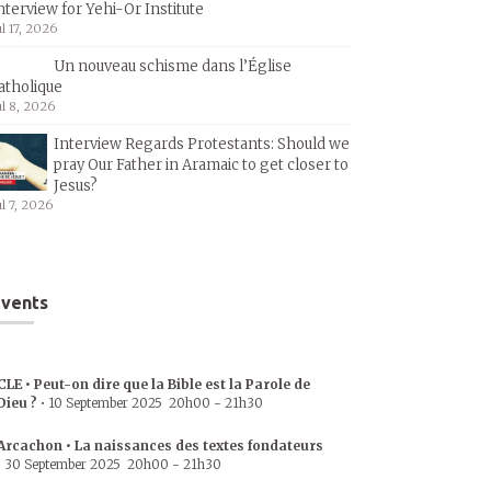
nterview for Yehi-Or Institute
ul 17, 2026
Un nouveau schisme dans l’Église
atholique
ul 8, 2026
Interview Regards Protestants: Should we
pray Our Father in Aramaic to get closer to
Jesus?
ul 7, 2026
vents
CLE • Peut-on dire que la Bible est la Parole de
Dieu ?
•
10 September 2025
20h00
-
21h30
Arcachon • La naissances des textes fondateurs
•
30 September 2025
20h00
-
21h30