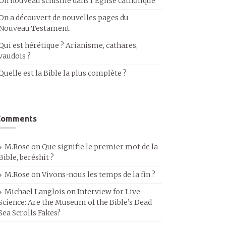
Un nouveau schisme dans l’Église catholique
On a découvert de nouvelles pages du
Nouveau Testament
Qui est hérétique ? Arianisme, cathares,
vaudois ?
Quelle est la Bible la plus complète ?
Comments
M.Rose
on
Que signifie le premier mot de la
Bible, beréshit ?
M.Rose
on
Vivons-nous les temps de la fin ?
Michael Langlois
on
Interview for Live
Science: Are the Museum of the Bible’s Dead
Sea Scrolls Fakes?