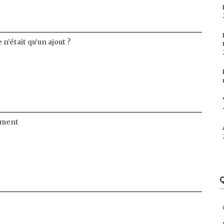
 n’était qu’un ajout ?
ament
Q