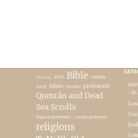
CATE
Bible
canon
APM
#MeToo
Sele
Islam
protestant
David
Moabite
At 
Qumrân and Dead
Con
Sea Scrolls
Cou
Regards protestants – Campus protestant
religions
Eva
Com