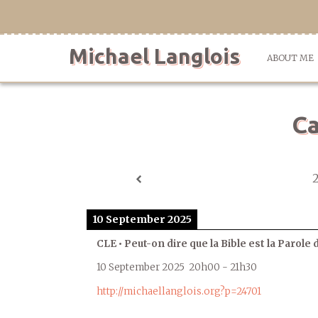
Skip
to
content
Michael Langlois
ABOUT ME
Ca
10 September 2025
CLE • Peut-on dire que la Bible est la Parole 
10 September 2025
20h00
-
21h30
http://michaellanglois.org?p=24701