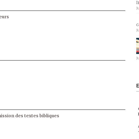
I
J
eurs
c
J
J
E
ssion des textes bibliques