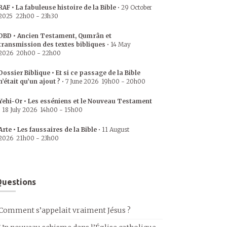
RAF • La fabuleuse histoire de la Bible
•
29 October
2025
22h00
-
23h30
DBD • Ancien Testament, Qumrân et
transmission des textes bibliques
•
14 May
2026
20h00
-
22h00
Dossier Biblique • Et si ce passage de la Bible
n’était qu’un ajout ?
•
7 June 2026
19h00
-
20h00
Yehi-Or • Les esséniens et le Nouveau Testament
•
18 July 2026
14h00
-
15h00
Arte • Les faussaires de la Bible
•
11 August
2026
21h00
-
23h00
uestions
Comment s’appelait vraiment Jésus ?