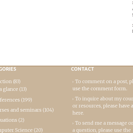
GORIES
CONTACT
ction
(83)
To comment on a post,
p
use the comment form
..
a glance
(13)
To inquire about my cou
ferences
(199)
or resources, please
have a
rses and seminars
(104)
here
.
luations
(2)
To send me a message or
puter Science
(20)
a question, please use the