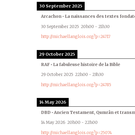
30 September 2025
Arcachon • La naissances des textes fondat
30 September 2025
20h00
-
21h30
http://michaellanglois.org?p=24717
29 October 2025
RAF • La fabuleuse histoire de la Bible
29 October 2025
22h00
-
23h30
http://michaellanglois.org?p=24785
14 May 2026
DBD • Ancien Testament, Qumrân et transmi
14 May 2026
20h00
-
22h00
http://michaellanglois.org?p=25074