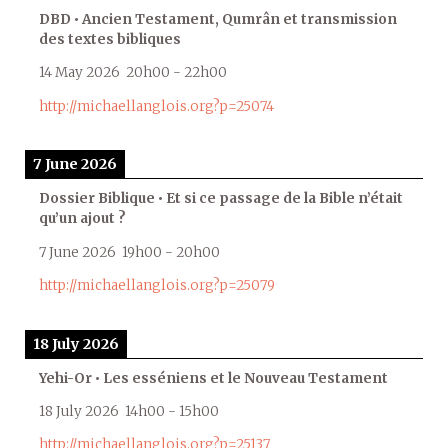
DBD • Ancien Testament, Qumrân et transmission
des textes bibliques
14 May 2026
20h00
-
22h00
http://michaellanglois.org?p=25074
7 June 2026
Dossier Biblique • Et si ce passage de la Bible n’était
qu’un ajout ?
7 June 2026
19h00
-
20h00
http://michaellanglois.org?p=25079
18 July 2026
Yehi-Or • Les esséniens et le Nouveau Testament
18 July 2026
14h00
-
15h00
http://michaellanglois.org?p=25137