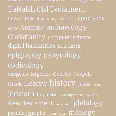
Regards protestants – Campus protestant
TaNaKh Old Testament
apocrypha
Université de Strasbourg
Akkadian
archaeology
Aramaic
Arabic
Christianity
computer science
digital humanities
Enoch
Egypt
epigraphy papyrology
codicology
exegesis
forgeries
Genesis
Gospels
history
Hebrew
Greek
Jesus
Joshua
Judaism
linguistics
Moses
Mesopotamia
New Testament
philology
Pentateuch
theology
pseudepigrapha
Quran
Syriac