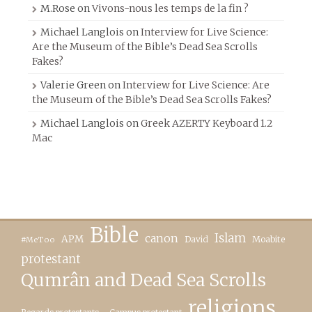
M.Rose
on
Vivons-nous les temps de la fin ?
Michael Langlois
on
Interview for Live Science:
Are the Museum of the Bible’s Dead Sea Scrolls
Fakes?
Valerie Green
on
Interview for Live Science: Are
the Museum of the Bible’s Dead Sea Scrolls Fakes?
Michael Langlois
on
Greek AZERTY Keyboard 1.2
Mac
Bible
canon
Islam
APM
David
Moabite
#MeToo
protestant
Qumrân and Dead Sea Scrolls
religions