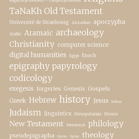
Regards protestants – Campus protestant
TaNaKh Old Testament
apocrypha
Université de Strasbourg
Akkadian
archaeology
Aramaic
Arabic
Christianity
computer science
digital humanities
Enoch
Egypt
epigraphy papyrology
codicology
exegesis
forgeries
Genesis
Gospels
history
Hebrew
Greek
Jesus
Joshua
Judaism
linguistics
Moses
Mesopotamia
New Testament
philology
Pentateuch
theology
pseudepigrapha
Quran
Syriac