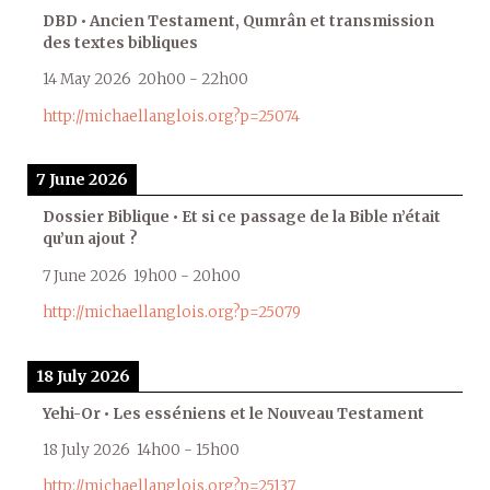
DBD • Ancien Testament, Qumrân et transmission
des textes bibliques
14 May 2026
20h00
-
22h00
http://michaellanglois.org?p=25074
7 June 2026
Dossier Biblique • Et si ce passage de la Bible n’était
qu’un ajout ?
7 June 2026
19h00
-
20h00
http://michaellanglois.org?p=25079
18 July 2026
Yehi-Or • Les esséniens et le Nouveau Testament
18 July 2026
14h00
-
15h00
http://michaellanglois.org?p=25137