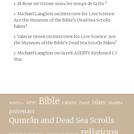
M.Rose
on
Vivons-nous les temps de la fin ?
Michael Langlois
on
Interview for Live Science:
Are the Museum of the Bible’s Dead Sea Scrolls
Fakes?
Valerie Green
on
Interview for Live Science: Are
the Museum of the Bible’s Dead Sea Scrolls Fakes?
Michael Langlois
on
Greek AZERTY Keyboard 1.2
Mac
Bible
canon
Islam
APM
David
Moabite
#MeToo
protestant
Qumrân and Dead Sea Scrolls
religions