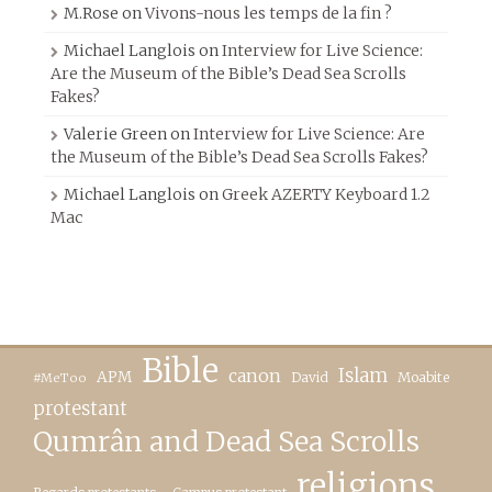
M.Rose
on
Vivons-nous les temps de la fin ?
Michael Langlois
on
Interview for Live Science:
Are the Museum of the Bible’s Dead Sea Scrolls
Fakes?
Valerie Green
on
Interview for Live Science: Are
the Museum of the Bible’s Dead Sea Scrolls Fakes?
Michael Langlois
on
Greek AZERTY Keyboard 1.2
Mac
Bible
canon
Islam
APM
David
Moabite
#MeToo
protestant
Qumrân and Dead Sea Scrolls
religions