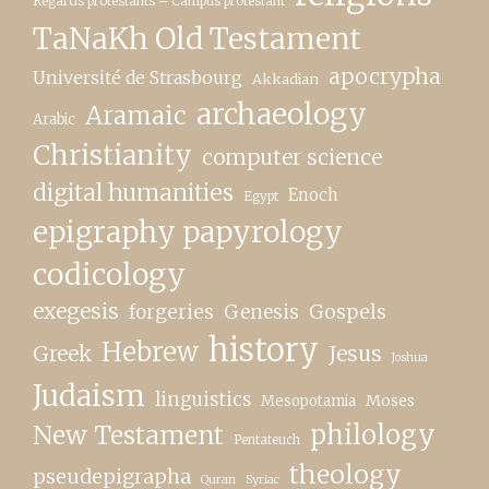
Regards protestants – Campus protestant
TaNaKh Old Testament
apocrypha
Université de Strasbourg
Akkadian
archaeology
Aramaic
Arabic
Christianity
computer science
digital humanities
Enoch
Egypt
epigraphy papyrology
codicology
exegesis
forgeries
Genesis
Gospels
history
Hebrew
Greek
Jesus
Joshua
Judaism
linguistics
Moses
Mesopotamia
New Testament
philology
Pentateuch
theology
pseudepigrapha
Quran
Syriac