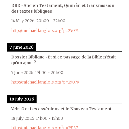
DBD • Ancien Testament, Qumrân et transmission
des textes bibliques
14 May 2026
20h00
-
22h00
http://michaellanglois.org?p=25074
7 June 2026
Dossier Biblique • Et si ce passage de la Bible n’était
qu’un ajout ?
7 June 2026
19h00
-
20h00
http://michaellanglois.org?p=25079
18 July 2026
Yehi-Or • Les esséniens et le Nouveau Testament
18 July 2026
14h00
-
15h00
http://michaellanglois.org?p=25137