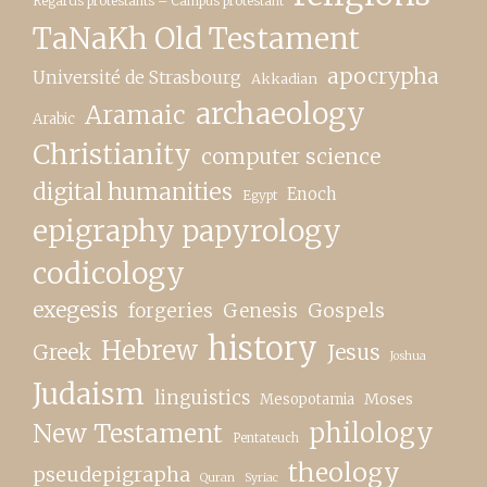
Regards protestants – Campus protestant
TaNaKh Old Testament
apocrypha
Université de Strasbourg
Akkadian
archaeology
Aramaic
Arabic
Christianity
computer science
digital humanities
Enoch
Egypt
epigraphy papyrology
codicology
exegesis
forgeries
Genesis
Gospels
history
Hebrew
Greek
Jesus
Joshua
Judaism
linguistics
Moses
Mesopotamia
New Testament
philology
Pentateuch
theology
pseudepigrapha
Quran
Syriac