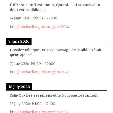
DBD • Ancien Testament, Qumrân et transmission
des textes bibliques
14 May 2026
20h00
-
22h00
http://michaellanglois.org?p=25074
7 June 2026
Dossier Biblique • Et si ce passage de la Bible n’était
qu’un ajout ?
7 June 2026
19h00
-
20h00
http://michaellanglois.org?p=25079
18 July 2026
Yehi-Or • Les esséniens et le Nouveau Testament
18 July 2026
14h00
-
15h00
http://michaellanglois.org?p=25137