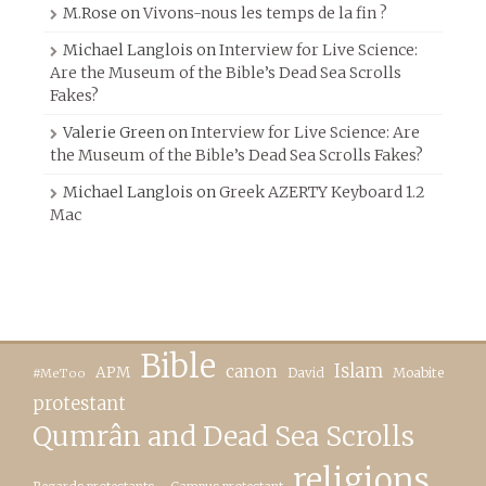
M.Rose
on
Vivons-nous les temps de la fin ?
Michael Langlois
on
Interview for Live Science:
Are the Museum of the Bible’s Dead Sea Scrolls
Fakes?
Valerie Green
on
Interview for Live Science: Are
the Museum of the Bible’s Dead Sea Scrolls Fakes?
Michael Langlois
on
Greek AZERTY Keyboard 1.2
Mac
Bible
canon
Islam
APM
David
Moabite
#MeToo
protestant
Qumrân and Dead Sea Scrolls
religions