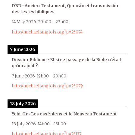
DBD • Ancien Testament, Qumrân et transmission
des textes bibliques
14 May 2026
20h00
-
22h00
http://michaellanglois.org?p=25074
7 June 2026
Dossier Biblique • Et si ce passage de la Bible n’était
qu’un ajout ?
7 June 2026
19h00
-
20h00
http://michaellanglois.org?p=25079
18 July 2026
Yehi-Or • Les esséniens et le Nouveau Testament
18 July 2026
14h00
-
15h00
http://michaellanglois.org?p=25137