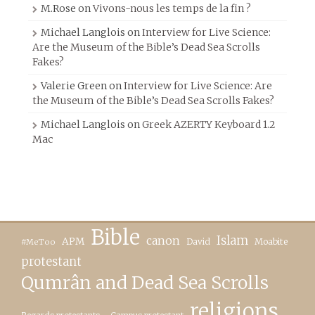
M.Rose
on
Vivons-nous les temps de la fin ?
Michael Langlois
on
Interview for Live Science:
Are the Museum of the Bible’s Dead Sea Scrolls
Fakes?
Valerie Green
on
Interview for Live Science: Are
the Museum of the Bible’s Dead Sea Scrolls Fakes?
Michael Langlois
on
Greek AZERTY Keyboard 1.2
Mac
Bible
canon
Islam
APM
David
Moabite
#MeToo
protestant
Qumrân and Dead Sea Scrolls
religions