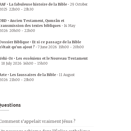
RAF • La fabuleuse histoire de la Bible
•
29 October
2025
22h00
-
23h30
DBD • Ancien Testament, Qumrân et
transmission des textes bibliques
•
14 May
2026
20h00
-
22h00
Dossier Biblique • Et si ce passage de la Bible
n’était qu’un ajout ?
•
7 June 2026
19h00
-
20h00
Yehi-Or • Les esséniens et le Nouveau Testament
•
18 July 2026
14h00
-
15h00
Arte • Les faussaires de la Bible
•
11 August
2026
21h00
-
23h00
uestions
Comment s’appelait vraiment Jésus ?