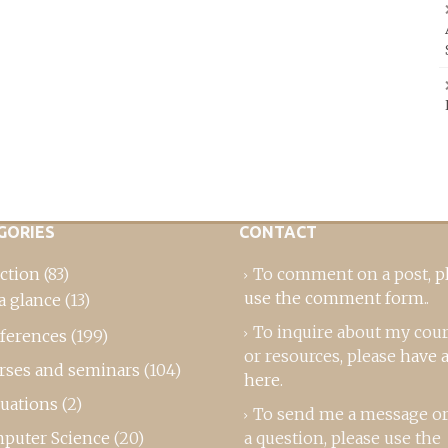
GORIES
CONTACT
ction
(83)
To comment on a post,
p
use the comment form
..
a glance
(13)
To inquire about my cou
ferences
(199)
or resources, please
have a
rses and seminars
(104)
here
.
luations
(2)
To send me a message or
puter Science
(20)
a question, please use the