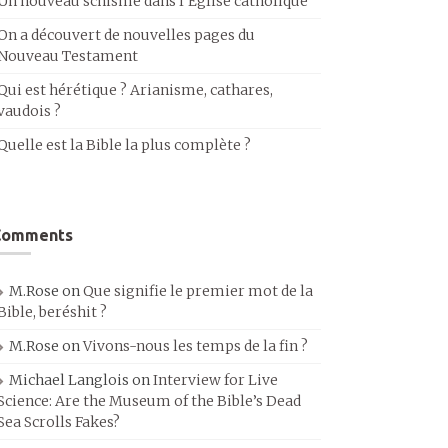
Un nouveau schisme dans l’Église catholique
On a découvert de nouvelles pages du
Nouveau Testament
Qui est hérétique ? Arianisme, cathares,
vaudois ?
Quelle est la Bible la plus complète ?
Comments
M.Rose
on
Que signifie le premier mot de la
Bible, beréshit ?
M.Rose
on
Vivons-nous les temps de la fin ?
Michael Langlois
on
Interview for Live
Science: Are the Museum of the Bible’s Dead
Sea Scrolls Fakes?