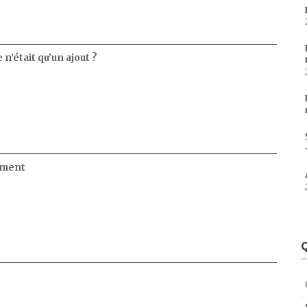
 n’était qu’un ajout ?
ament
Q