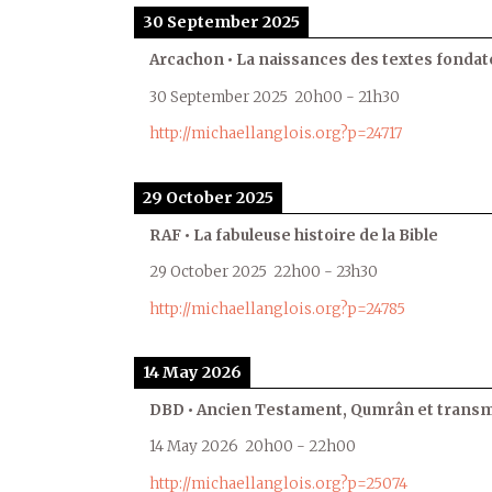
30 September 2025
Arcachon • La naissances des textes fondat
30 September 2025
20h00
-
21h30
http://michaellanglois.org?p=24717
29 October 2025
RAF • La fabuleuse histoire de la Bible
29 October 2025
22h00
-
23h30
http://michaellanglois.org?p=24785
14 May 2026
DBD • Ancien Testament, Qumrân et transmi
14 May 2026
20h00
-
22h00
http://michaellanglois.org?p=25074