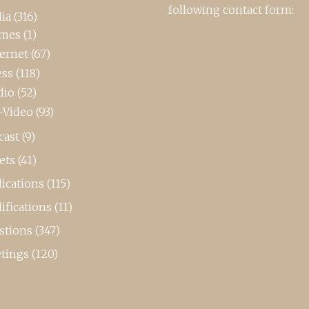
following contact form:
ia
(316)
mes
(1)
ternet
(67)
ess
(118)
dio
(52)
-Video
(93)
cast
(9)
ets
(41)
ications
(115)
ifications
(11)
stions
(347)
tings
(120)