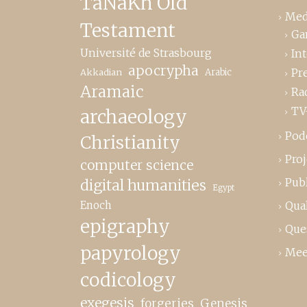
TaNaKh Old
Med
Testament
Ga
Université de Strasbourg
In
apocrypha
Pr
Akkadian
Arabic
Aramaic
Ra
TV
archaeology
Pod
Christianity
Proj
computer science
Publ
digital humanities
Egypt
Enoch
Qual
epigraphy
Que
papyrology
Mee
codicology
exegesis
forgeries
Genesis