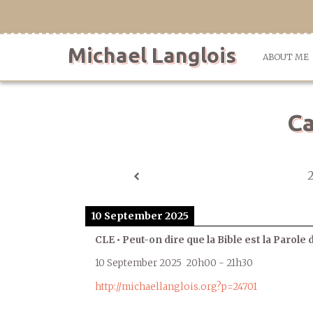
Skip
to
content
Michael Langlois
ABOUT ME
Ca
10 September 2025
CLE • Peut-on dire que la Bible est la Parole 
10 September 2025
20h00
-
21h30
http://michaellanglois.org?p=24701