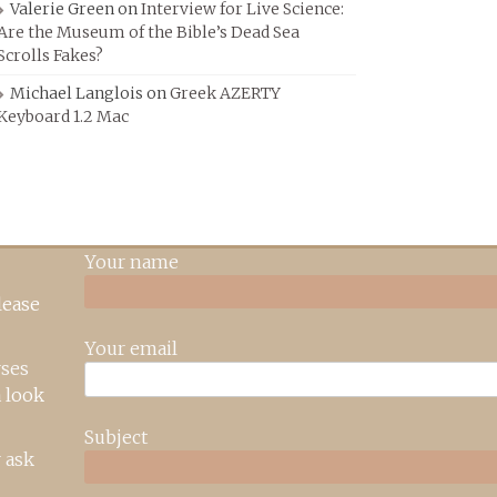
Valerie Green
on
Interview for Live Science:
Are the Museum of the Bible’s Dead Sea
Scrolls Fakes?
Michael Langlois
on
Greek AZERTY
Keyboard 1.2 Mac
Your name
lease
Your email
rses
 look
Subject
 ask