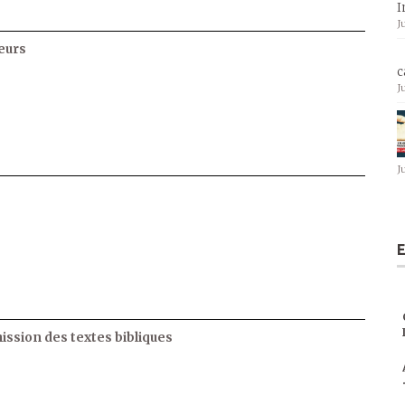
I
J
eurs
c
J
J
E
ssion des textes bibliques