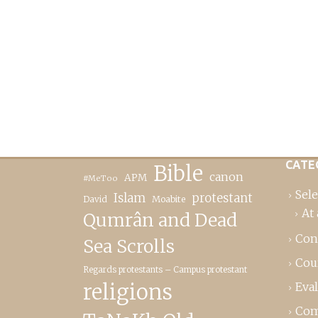
CATE
Bible
canon
APM
#MeToo
Sele
Islam
protestant
David
Moabite
At 
Qumrân and Dead
Con
Sea Scrolls
Cou
Regards protestants – Campus protestant
religions
Eva
Com