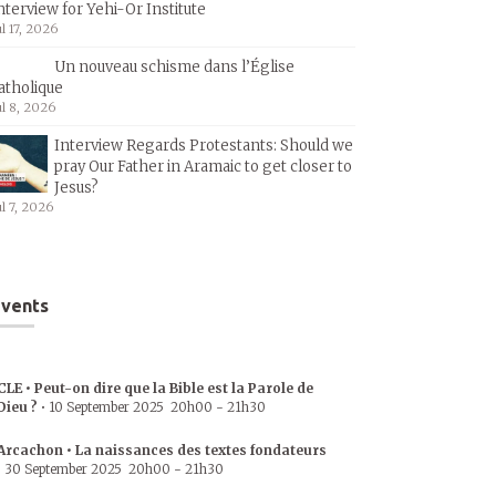
nterview for Yehi-Or Institute
ul 17, 2026
Un nouveau schisme dans l’Église
atholique
ul 8, 2026
Interview Regards Protestants: Should we
pray Our Father in Aramaic to get closer to
Jesus?
ul 7, 2026
vents
CLE • Peut-on dire que la Bible est la Parole de
Dieu ?
•
10 September 2025
20h00
-
21h30
Arcachon • La naissances des textes fondateurs
•
30 September 2025
20h00
-
21h30