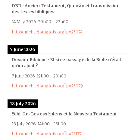
DBD • Ancien Testament, Qumrân et transmission
des textes bibliques
14 May 2026
20h00
-
22h00
http://michaellanglois.org?p=25074
7 June 2026
Dossier Biblique • Et si ce passage de la Bible n’était
qu’un ajout ?
7 June 2026
19h00
-
20h00
http://michaellanglois.org?p=25079
18 July 2026
Yehi-Or • Les esséniens et le Nouveau Testament
18 July 2026
14h00
-
15h00
http://michaellanglois.org?p=25137