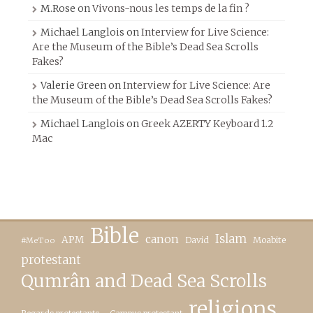
M.Rose
on
Vivons-nous les temps de la fin ?
Michael Langlois
on
Interview for Live Science:
Are the Museum of the Bible’s Dead Sea Scrolls
Fakes?
Valerie Green
on
Interview for Live Science: Are
the Museum of the Bible’s Dead Sea Scrolls Fakes?
Michael Langlois
on
Greek AZERTY Keyboard 1.2
Mac
Bible
canon
Islam
APM
David
Moabite
#MeToo
protestant
Qumrân and Dead Sea Scrolls
religions