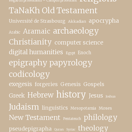
Regards protestants – Campus protestant
TaNaKh Old Testament
apocrypha
Université de Strasbourg
Akkadian
archaeology
Aramaic
Arabic
Christianity
computer science
digital humanities
Enoch
Egypt
epigraphy papyrology
codicology
exegesis
forgeries
Genesis
Gospels
history
Hebrew
Greek
Jesus
Joshua
Judaism
linguistics
Moses
Mesopotamia
New Testament
philology
Pentateuch
theology
pseudepigrapha
Quran
Syriac