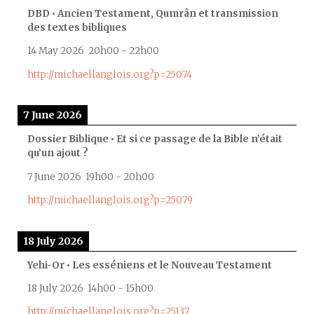
DBD • Ancien Testament, Qumrân et transmission
des textes bibliques
14 May 2026
20h00
-
22h00
http://michaellanglois.org?p=25074
7 June 2026
Dossier Biblique • Et si ce passage de la Bible n’était
qu’un ajout ?
7 June 2026
19h00
-
20h00
http://michaellanglois.org?p=25079
18 July 2026
Yehi-Or • Les esséniens et le Nouveau Testament
18 July 2026
14h00
-
15h00
http://michaellanglois.org?p=25137