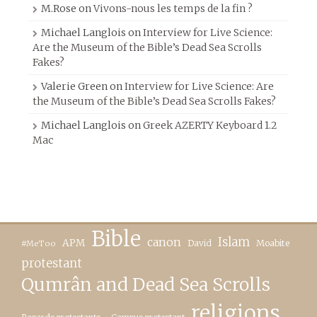
M.Rose
on
Vivons-nous les temps de la fin ?
Michael Langlois
on
Interview for Live Science:
Are the Museum of the Bible’s Dead Sea Scrolls
Fakes?
Valerie Green
on
Interview for Live Science: Are
the Museum of the Bible’s Dead Sea Scrolls Fakes?
Michael Langlois
on
Greek AZERTY Keyboard 1.2
Mac
Bible
canon
Islam
APM
David
Moabite
#MeToo
protestant
Qumrân and Dead Sea Scrolls
religions