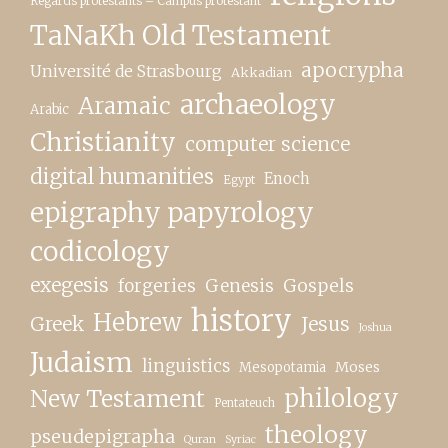
Regards protestants – Campus protestant
TaNaKh Old Testament
apocrypha
Université de Strasbourg
Akkadian
archaeology
Aramaic
Arabic
Christianity
computer science
digital humanities
Enoch
Egypt
epigraphy papyrology
codicology
exegesis
forgeries
Genesis
Gospels
history
Hebrew
Greek
Jesus
Joshua
Judaism
linguistics
Moses
Mesopotamia
New Testament
philology
Pentateuch
theology
pseudepigrapha
Quran
Syriac