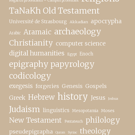
Regards protestants – Campus protestant
TaNaKh Old Testament
apocrypha
Université de Strasbourg
Akkadian
archaeology
Aramaic
Arabic
Christianity
computer science
digital humanities
Enoch
Egypt
epigraphy papyrology
codicology
exegesis
forgeries
Genesis
Gospels
history
Hebrew
Greek
Jesus
Joshua
Judaism
linguistics
Moses
Mesopotamia
New Testament
philology
Pentateuch
theology
pseudepigrapha
Quran
Syriac