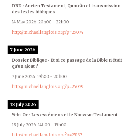
DBD • Ancien Testament, Qumrân et transmission
des textes bibliques
14 May 2026
20h00
-
22h00
http://michaellanglois.org?p=25074
7 June 2026
Dossier Biblique • Et si ce passage de la Bible n’était
qu’un ajout ?
7 June 2026
19h00
-
20h00
http://michaellanglois.org?p=25079
18 July 2026
Yehi-Or • Les esséniens et le Nouveau Testament
18 July 2026
14h00
-
15h00
http://michaellanglois.org?p=25137