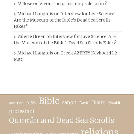
M.Rose
on
Vivons-nous les temps de la fin ?
Michael Langlois
on
Interview for Live Science:
Are the Museum of the Bible’s Dead Sea Scrolls
Fakes?
Valerie Green
on
Interview for Live Science: Are
the Museum of the Bible’s Dead Sea Scrolls Fakes?
Michael Langlois
on
Greek AZERTY Keyboard 1.2
Mac
Bible
canon
Islam
APM
David
Moabite
#MeToo
protestant
Qumrân and Dead Sea Scrolls
religions