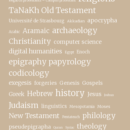
Regards protestants – Campus protestant
TaNaKh Old Testament
apocrypha
Université de Strasbourg
Akkadian
archaeology
Aramaic
Arabic
Christianity
computer science
digital humanities
Enoch
Egypt
epigraphy papyrology
codicology
exegesis
forgeries
Genesis
Gospels
history
Hebrew
Greek
Jesus
Joshua
Judaism
linguistics
Moses
Mesopotamia
New Testament
philology
Pentateuch
theology
pseudepigrapha
Quran
Syriac