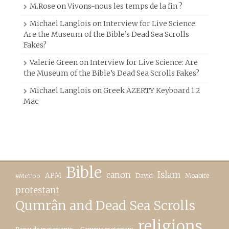
M.Rose
on
Vivons-nous les temps de la fin ?
Michael Langlois
on
Interview for Live Science:
Are the Museum of the Bible’s Dead Sea Scrolls
Fakes?
Valerie Green
on
Interview for Live Science: Are
the Museum of the Bible’s Dead Sea Scrolls Fakes?
Michael Langlois
on
Greek AZERTY Keyboard 1.2
Mac
Bible
canon
Islam
APM
David
Moabite
#MeToo
protestant
Qumrân and Dead Sea Scrolls
religions