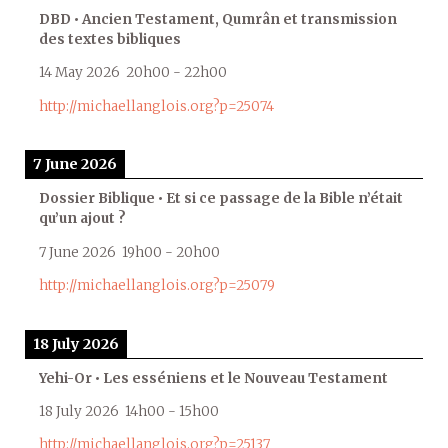
DBD • Ancien Testament, Qumrân et transmission
des textes bibliques
14 May 2026
20h00
-
22h00
http://michaellanglois.org?p=25074
7 June 2026
Dossier Biblique • Et si ce passage de la Bible n’était
qu’un ajout ?
7 June 2026
19h00
-
20h00
http://michaellanglois.org?p=25079
18 July 2026
Yehi-Or • Les esséniens et le Nouveau Testament
18 July 2026
14h00
-
15h00
http://michaellanglois.org?p=25137