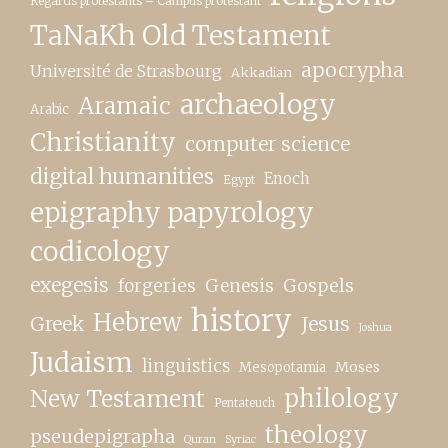
Regards protestants – Campus protestant
TaNaKh Old Testament
apocrypha
Université de Strasbourg
Akkadian
archaeology
Aramaic
Arabic
Christianity
computer science
digital humanities
Enoch
Egypt
epigraphy papyrology
codicology
exegesis
forgeries
Genesis
Gospels
history
Hebrew
Greek
Jesus
Joshua
Judaism
linguistics
Moses
Mesopotamia
New Testament
philology
Pentateuch
theology
pseudepigrapha
Quran
Syriac