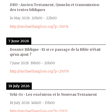
DBD • Ancien Testament, Qumrân et transmission
des textes bibliques
14 May 2026
20h00
-
22h00
http://michaellanglois.org?p=25074
7 June 2026
Dossier Biblique • Et si ce passage de la Bible n’était
qu’un ajout ?
7 June 2026
19h00
-
20h00
http://michaellanglois.org?p=25079
18 July 2026
Yehi-Or • Les esséniens et le Nouveau Testament
18 July 2026
14h00
-
15h00
http://michaellanglois.org?p=25137