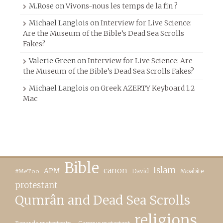
M.Rose
on
Vivons-nous les temps de la fin ?
Michael Langlois
on
Interview for Live Science:
Are the Museum of the Bible’s Dead Sea Scrolls
Fakes?
Valerie Green
on
Interview for Live Science: Are
the Museum of the Bible’s Dead Sea Scrolls Fakes?
Michael Langlois
on
Greek AZERTY Keyboard 1.2
Mac
Bible
canon
Islam
APM
David
Moabite
#MeToo
protestant
Qumrân and Dead Sea Scrolls
religions