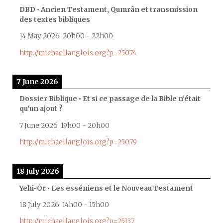
DBD • Ancien Testament, Qumrân et transmission
des textes bibliques
14 May 2026
20h00
-
22h00
http://michaellanglois.org?p=25074
7 June 2026
Dossier Biblique • Et si ce passage de la Bible n’était
qu’un ajout ?
7 June 2026
19h00
-
20h00
http://michaellanglois.org?p=25079
18 July 2026
Yehi-Or • Les esséniens et le Nouveau Testament
18 July 2026
14h00
-
15h00
http://michaellanglois.org?p=25137