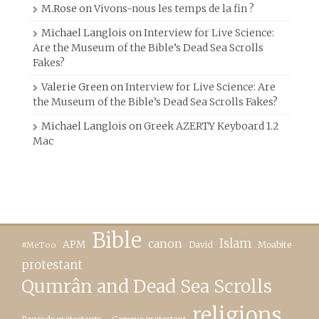
M.Rose
on
Vivons-nous les temps de la fin ?
Michael Langlois
on
Interview for Live Science:
Are the Museum of the Bible’s Dead Sea Scrolls
Fakes?
Valerie Green
on
Interview for Live Science: Are
the Museum of the Bible’s Dead Sea Scrolls Fakes?
Michael Langlois
on
Greek AZERTY Keyboard 1.2
Mac
Bible
canon
Islam
APM
David
Moabite
#MeToo
protestant
Qumrân and Dead Sea Scrolls
religions