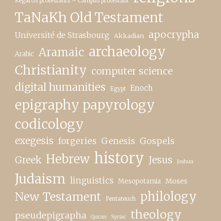
Regards protestants – Campus protestant
TaNaKh Old Testament
apocrypha
Université de Strasbourg
Akkadian
archaeology
Aramaic
Arabic
Christianity
computer science
digital humanities
Enoch
Egypt
epigraphy papyrology
codicology
exegesis
forgeries
Genesis
Gospels
history
Hebrew
Greek
Jesus
Joshua
Judaism
linguistics
Moses
Mesopotamia
New Testament
philology
Pentateuch
theology
pseudepigrapha
Quran
Syriac