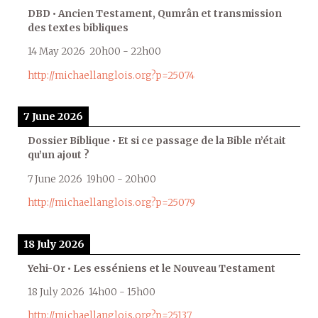
DBD • Ancien Testament, Qumrân et transmission
des textes bibliques
14 May 2026
20h00
-
22h00
http://michaellanglois.org?p=25074
7 June 2026
Dossier Biblique • Et si ce passage de la Bible n’était
qu’un ajout ?
7 June 2026
19h00
-
20h00
http://michaellanglois.org?p=25079
18 July 2026
Yehi-Or • Les esséniens et le Nouveau Testament
18 July 2026
14h00
-
15h00
http://michaellanglois.org?p=25137