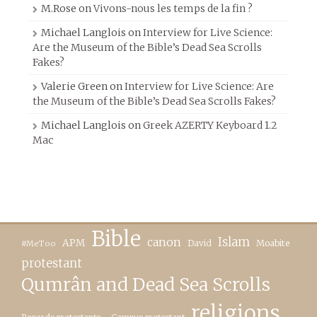
M.Rose
on
Vivons-nous les temps de la fin ?
Michael Langlois
on
Interview for Live Science:
Are the Museum of the Bible’s Dead Sea Scrolls
Fakes?
Valerie Green
on
Interview for Live Science: Are
the Museum of the Bible’s Dead Sea Scrolls Fakes?
Michael Langlois
on
Greek AZERTY Keyboard 1.2
Mac
Bible
canon
Islam
APM
David
Moabite
#MeToo
protestant
Qumrân and Dead Sea Scrolls
religions