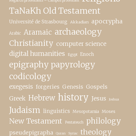
Regards protestants – Campus protestant
TaNaKh Old Testament
apocrypha
Université de Strasbourg
Akkadian
archaeology
Aramaic
Arabic
Christianity
computer science
digital humanities
Enoch
Egypt
epigraphy papyrology
codicology
exegesis
forgeries
Genesis
Gospels
history
Hebrew
Greek
Jesus
Joshua
Judaism
linguistics
Moses
Mesopotamia
New Testament
philology
Pentateuch
theology
pseudepigrapha
Quran
Syriac