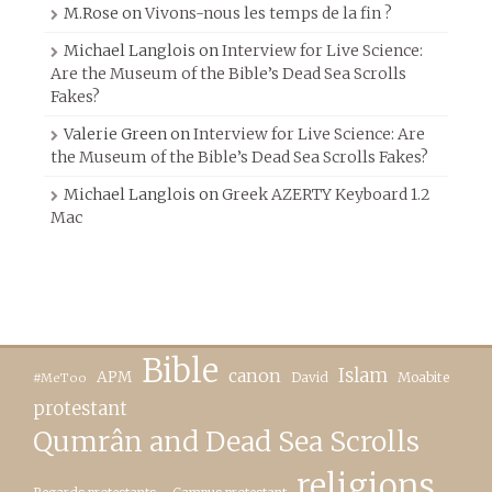
M.Rose
on
Vivons-nous les temps de la fin ?
Michael Langlois
on
Interview for Live Science:
Are the Museum of the Bible’s Dead Sea Scrolls
Fakes?
Valerie Green
on
Interview for Live Science: Are
the Museum of the Bible’s Dead Sea Scrolls Fakes?
Michael Langlois
on
Greek AZERTY Keyboard 1.2
Mac
Bible
canon
Islam
APM
David
Moabite
#MeToo
protestant
Qumrân and Dead Sea Scrolls
religions