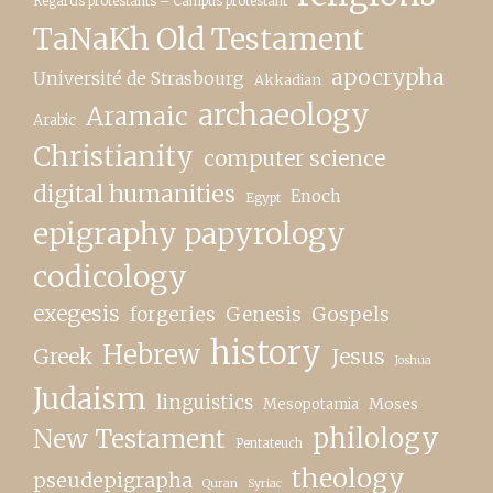
Regards protestants – Campus protestant
TaNaKh Old Testament
apocrypha
Université de Strasbourg
Akkadian
archaeology
Aramaic
Arabic
Christianity
computer science
digital humanities
Enoch
Egypt
epigraphy papyrology
codicology
exegesis
forgeries
Genesis
Gospels
history
Hebrew
Greek
Jesus
Joshua
Judaism
linguistics
Moses
Mesopotamia
New Testament
philology
Pentateuch
theology
pseudepigrapha
Quran
Syriac