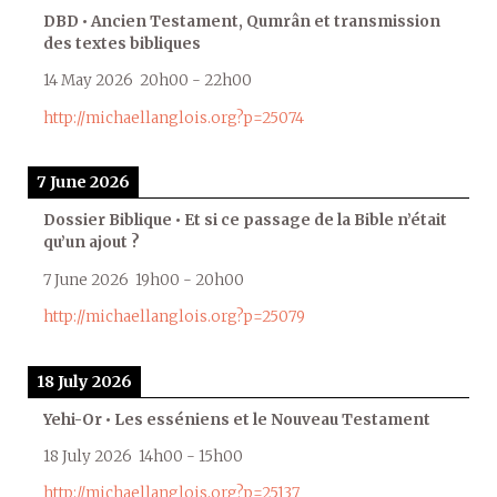
DBD • Ancien Testament, Qumrân et transmission
des textes bibliques
14 May 2026
20h00
-
22h00
http://michaellanglois.org?p=25074
7 June 2026
Dossier Biblique • Et si ce passage de la Bible n’était
qu’un ajout ?
7 June 2026
19h00
-
20h00
http://michaellanglois.org?p=25079
18 July 2026
Yehi-Or • Les esséniens et le Nouveau Testament
18 July 2026
14h00
-
15h00
http://michaellanglois.org?p=25137