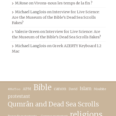
M.Rose
on
Vivons-nous les temps de la fin ?
Michael Langlois
on
Interview for Live Science:
Are the Museum of the Bible’s Dead Sea Scrolls
Fakes?
Valerie Green
on
Interview for Live Science: Are
the Museum of the Bible’s Dead Sea Scrolls Fakes?
Michael Langlois
on
Greek AZERTY Keyboard 1.2
Mac
Bible
canon
Islam
APM
David
Moabite
#MeToo
protestant
Qumrân and Dead Sea Scrolls
religions