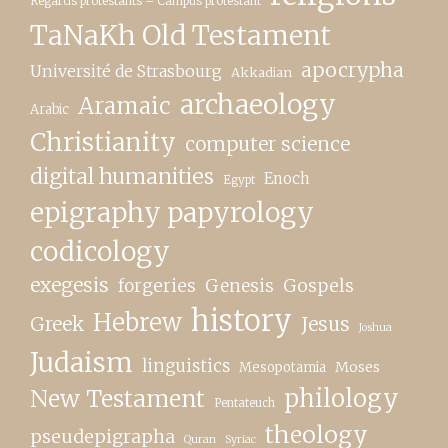
Regards protestants – Campus protestant
TaNaKh Old Testament
apocrypha
Université de Strasbourg
Akkadian
archaeology
Aramaic
Arabic
Christianity
computer science
digital humanities
Enoch
Egypt
epigraphy papyrology
codicology
exegesis
forgeries
Genesis
Gospels
history
Hebrew
Greek
Jesus
Joshua
Judaism
linguistics
Moses
Mesopotamia
New Testament
philology
Pentateuch
theology
pseudepigrapha
Quran
Syriac