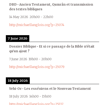
DBD • Ancien Testament, Qumrân et transmission
des textes bibliques
14 May 2026
20h00
-
22h00
http://michaellanglois.org?p=25074
7 June 2026
Dossier Biblique • Et si ce passage de la Bible n’était
qu’un ajout ?
7 June 2026
19h00
-
20h00
http://michaellanglois.org?p=25079
18 July 2026
Yehi-Or • Les esséniens et le Nouveau Testament
18 July 2026
14h00
-
15h00
http://michaellanglois.org?p=25137