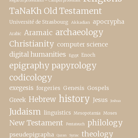
Regards protestants – Campus protestant
TaNaKh Old Testament
apocrypha
Université de Strasbourg
Akkadian
archaeology
Aramaic
Arabic
Christianity
computer science
digital humanities
Enoch
Egypt
epigraphy papyrology
codicology
exegesis
forgeries
Genesis
Gospels
history
Hebrew
Greek
Jesus
Joshua
Judaism
linguistics
Moses
Mesopotamia
New Testament
philology
Pentateuch
theology
pseudepigrapha
Quran
Syriac