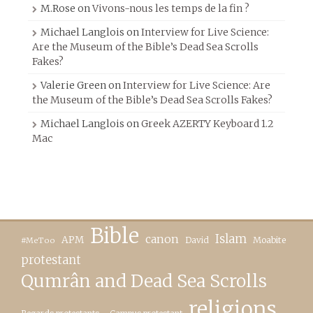
M.Rose
on
Vivons-nous les temps de la fin ?
Michael Langlois
on
Interview for Live Science:
Are the Museum of the Bible’s Dead Sea Scrolls
Fakes?
Valerie Green
on
Interview for Live Science: Are
the Museum of the Bible’s Dead Sea Scrolls Fakes?
Michael Langlois
on
Greek AZERTY Keyboard 1.2
Mac
Bible
canon
Islam
APM
David
Moabite
#MeToo
protestant
Qumrân and Dead Sea Scrolls
religions