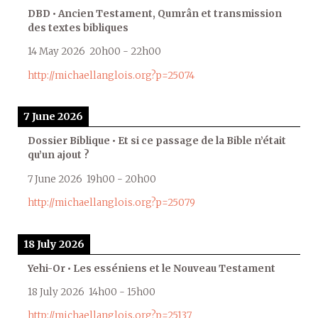
DBD • Ancien Testament, Qumrân et transmission
des textes bibliques
14 May 2026
20h00
-
22h00
http://michaellanglois.org?p=25074
7 June 2026
Dossier Biblique • Et si ce passage de la Bible n’était
qu’un ajout ?
7 June 2026
19h00
-
20h00
http://michaellanglois.org?p=25079
18 July 2026
Yehi-Or • Les esséniens et le Nouveau Testament
18 July 2026
14h00
-
15h00
http://michaellanglois.org?p=25137