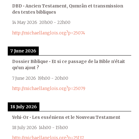
DBD • Ancien Testament, Qumrân et transmission
des textes bibliques
14 May 2026
20h00
-
22h00
http://michaellanglois.org?p=25074
7 June 2026
Dossier Biblique • Et si ce passage de la Bible n’était
qu’un ajout ?
7 June 2026
19h00
-
20h00
http://michaellanglois.org?p=25079
18 July 2026
Yehi-Or • Les esséniens et le Nouveau Testament
18 July 2026
14h00
-
15h00
http://michaellanglois.org?p=25137