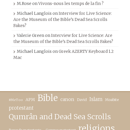
M.Rose
on
Vivons-nous les temps de la fin ?
Michael Langlois
on
Interview for Live Science:
Are the Museum of the Bible’s Dead Sea Scrolls
Fakes?
Valerie Green
on
Interview for Live Science: Are
the Museum of the Bible’s Dead Sea Scrolls Fakes?
Michael Langlois
on
Greek AZERTY Keyboard 1.2
Mac
Bible
canon
Islam
APM
David
Moabite
#MeToo
protestant
Qumrân and Dead Sea Scrolls
religions