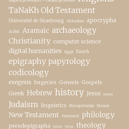
Regards protestants – Campus protestant
TaNaKh Old Testament
apocrypha
Université de Strasbourg
Akkadian
archaeology
Aramaic
Arabic
Christianity
computer science
digital humanities
Enoch
Egypt
epigraphy papyrology
codicology
exegesis
forgeries
Genesis
Gospels
history
Hebrew
Greek
Jesus
Joshua
Judaism
linguistics
Moses
Mesopotamia
New Testament
philology
Pentateuch
theology
pseudepigrapha
Quran
Syriac