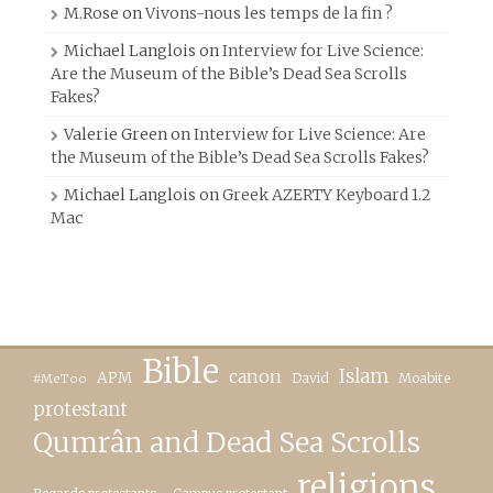
M.Rose
on
Vivons-nous les temps de la fin ?
Michael Langlois
on
Interview for Live Science:
Are the Museum of the Bible’s Dead Sea Scrolls
Fakes?
Valerie Green
on
Interview for Live Science: Are
the Museum of the Bible’s Dead Sea Scrolls Fakes?
Michael Langlois
on
Greek AZERTY Keyboard 1.2
Mac
Bible
canon
Islam
APM
David
Moabite
#MeToo
protestant
Qumrân and Dead Sea Scrolls
religions