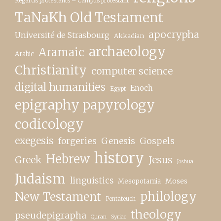
Regards protestants – Campus protestant
TaNaKh Old Testament
apocrypha
Université de Strasbourg
Akkadian
archaeology
Aramaic
Arabic
Christianity
computer science
digital humanities
Enoch
Egypt
epigraphy papyrology
codicology
exegesis
forgeries
Genesis
Gospels
history
Hebrew
Greek
Jesus
Joshua
Judaism
linguistics
Moses
Mesopotamia
New Testament
philology
Pentateuch
theology
pseudepigrapha
Quran
Syriac