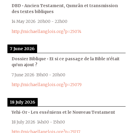
DBD • Ancien Testament, Qumrân et transmission
des textes bibliques
14 May 2026
20h00
-
22h00
http://michaellanglois.org?p=25074
7 June 2026
Dossier Biblique • Et si ce passage de la Bible n’était
qu’un ajout ?
7 June 2026
19h00
-
20h00
http://michaellanglois.org?p=25079
18 July 2026
Yehi-Or • Les esséniens et le Nouveau Testament
18 July 2026
14h00
-
15h00
http://michaellanglois.org?p=25137