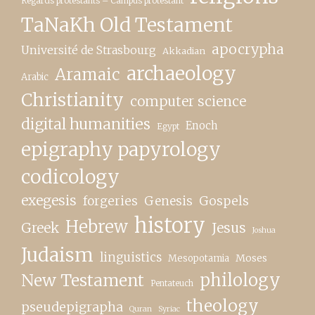
Regards protestants – Campus protestant
TaNaKh Old Testament
apocrypha
Université de Strasbourg
Akkadian
archaeology
Aramaic
Arabic
Christianity
computer science
digital humanities
Enoch
Egypt
epigraphy papyrology
codicology
exegesis
forgeries
Genesis
Gospels
history
Hebrew
Greek
Jesus
Joshua
Judaism
linguistics
Moses
Mesopotamia
New Testament
philology
Pentateuch
theology
pseudepigrapha
Quran
Syriac