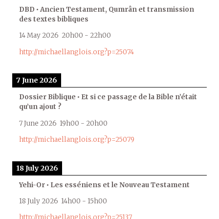
DBD • Ancien Testament, Qumrân et transmission
des textes bibliques
14 May 2026
20h00
-
22h00
http://michaellanglois.org?p=25074
7 June 2026
Dossier Biblique • Et si ce passage de la Bible n’était
qu’un ajout ?
7 June 2026
19h00
-
20h00
http://michaellanglois.org?p=25079
18 July 2026
Yehi-Or • Les esséniens et le Nouveau Testament
18 July 2026
14h00
-
15h00
http://michaellanglois.org?p=25137