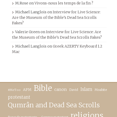
M.Rose
on
Vivons-nous les temps de la fin ?
Michael Langlois
on
Interview for Live Science:
Are the Museum of the Bible’s Dead Sea Scrolls
Fakes?
Valerie Green
on
Interview for Live Science: Are
the Museum of the Bible’s Dead Sea Scrolls Fakes?
Michael Langlois
on
Greek AZERTY Keyboard 1.2
Mac
Bible
canon
Islam
APM
David
Moabite
#MeToo
protestant
Qumrân and Dead Sea Scrolls
religions