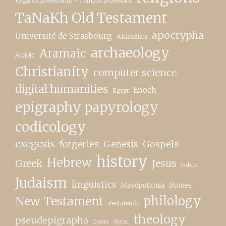
Regards protestants – Campus protestant
TaNaKh Old Testament
apocrypha
Université de Strasbourg
Akkadian
archaeology
Aramaic
Arabic
Christianity
computer science
digital humanities
Enoch
Egypt
epigraphy papyrology
codicology
exegesis
forgeries
Genesis
Gospels
history
Hebrew
Greek
Jesus
Joshua
Judaism
linguistics
Moses
Mesopotamia
New Testament
philology
Pentateuch
theology
pseudepigrapha
Quran
Syriac