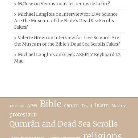
M.Rose
on
Vivons-nous les temps de la fin ?
Michael Langlois
on
Interview for Live Science:
Are the Museum of the Bible’s Dead Sea Scrolls
Fakes?
Valerie Green
on
Interview for Live Science: Are
the Museum of the Bible’s Dead Sea Scrolls Fakes?
Michael Langlois
on
Greek AZERTY Keyboard 1.2
Mac
Bible
canon
Islam
APM
David
Moabite
#MeToo
protestant
Qumrân and Dead Sea Scrolls
religions