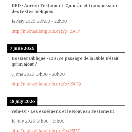
DBD • Ancien Testament, Qumrân et transmission
des textes bibliques
14 May 2026
20h00
-
22h00
http://michaellanglois.org?p=25074
7 June 2026
Dossier Biblique • Et si ce passage de la Bible n’était
qu’un ajout ?
7 June 2026
19h00
-
20h00
http://michaellanglois.org?p=25079
18 July 2026
Yehi-Or • Les esséniens et le Nouveau Testament
18 July 2026
14h00
-
15h00
http://michaellanglois.org?p=25137