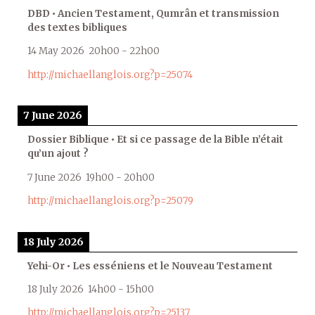
DBD • Ancien Testament, Qumrân et transmission
des textes bibliques
14 May 2026
20h00
-
22h00
http://michaellanglois.org?p=25074
7 June 2026
Dossier Biblique • Et si ce passage de la Bible n’était
qu’un ajout ?
7 June 2026
19h00
-
20h00
http://michaellanglois.org?p=25079
18 July 2026
Yehi-Or • Les esséniens et le Nouveau Testament
18 July 2026
14h00
-
15h00
http://michaellanglois.org?p=25137