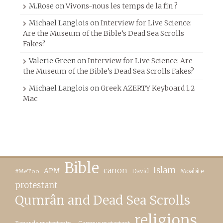
M.Rose
on
Vivons-nous les temps de la fin ?
Michael Langlois
on
Interview for Live Science:
Are the Museum of the Bible’s Dead Sea Scrolls
Fakes?
Valerie Green
on
Interview for Live Science: Are
the Museum of the Bible’s Dead Sea Scrolls Fakes?
Michael Langlois
on
Greek AZERTY Keyboard 1.2
Mac
Bible
canon
Islam
APM
David
Moabite
#MeToo
protestant
Qumrân and Dead Sea Scrolls
religions