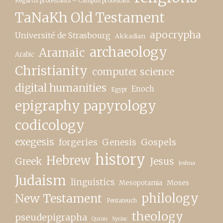
Regards protestants – Campus protestant
TaNaKh Old Testament
apocrypha
Université de Strasbourg
Akkadian
archaeology
Aramaic
Arabic
Christianity
computer science
digital humanities
Enoch
Egypt
epigraphy papyrology
codicology
exegesis
forgeries
Genesis
Gospels
history
Hebrew
Greek
Jesus
Joshua
Judaism
linguistics
Moses
Mesopotamia
New Testament
philology
Pentateuch
theology
pseudepigrapha
Quran
Syriac