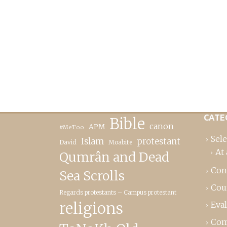
CATE
Bible
canon
APM
#MeToo
Sele
Islam
protestant
David
Moabite
At 
Qumrân and Dead
Con
Sea Scrolls
Cou
Regards protestants – Campus protestant
religions
Eva
Com