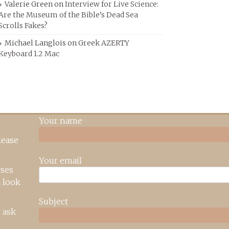
Valerie Green
on
Interview for Live Science:
Are the Museum of the Bible’s Dead Sea
Scrolls Fakes?
Michael Langlois
on
Greek AZERTY
Keyboard 1.2 Mac
Your name
lease
Your email
rses
 look
Subject
 ask