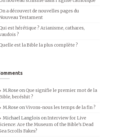
Un nouveau schisme dans l’Église catholique
On a découvert de nouvelles pages du
Nouveau Testament
Qui est hérétique ? Arianisme, cathares,
vaudois ?
Quelle est la Bible la plus complète ?
Comments
M.Rose
on
Que signifie le premier mot de la
Bible, beréshit ?
M.Rose
on
Vivons-nous les temps de la fin ?
Michael Langlois
on
Interview for Live
Science: Are the Museum of the Bible’s Dead
Sea Scrolls Fakes?