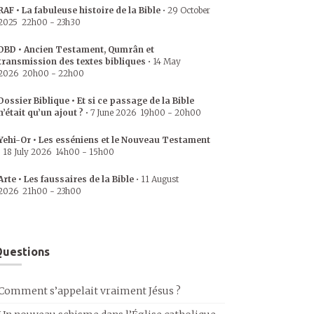
RAF • La fabuleuse histoire de la Bible
•
29 October
2025
22h00
-
23h30
DBD • Ancien Testament, Qumrân et
transmission des textes bibliques
•
14 May
2026
20h00
-
22h00
Dossier Biblique • Et si ce passage de la Bible
n’était qu’un ajout ?
•
7 June 2026
19h00
-
20h00
Yehi-Or • Les esséniens et le Nouveau Testament
•
18 July 2026
14h00
-
15h00
Arte • Les faussaires de la Bible
•
11 August
2026
21h00
-
23h00
uestions
Comment s’appelait vraiment Jésus ?