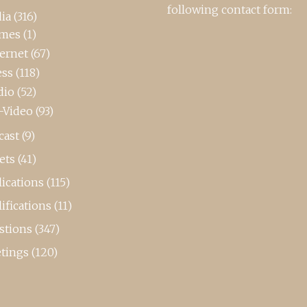
following contact form:
ia
(316)
mes
(1)
ternet
(67)
ess
(118)
dio
(52)
-Video
(93)
cast
(9)
ets
(41)
ications
(115)
ifications
(11)
stions
(347)
tings
(120)