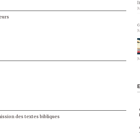
I
J
eurs
c
J
J
E
ssion des textes bibliques