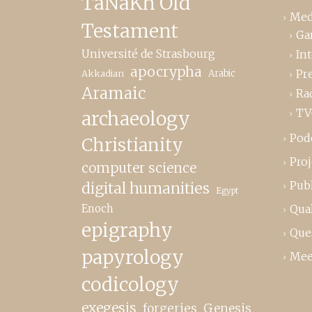
TaNaKh Old
Med
Testament
Ga
Université de Strasbourg
In
apocrypha
Pr
Akkadian
Arabic
Aramaic
Ra
TV
archaeology
Pod
Christianity
Proj
computer science
Publ
digital humanities
Egypt
Enoch
Qual
epigraphy
Que
papyrology
Mee
codicology
exegesis
forgeries
Genesis