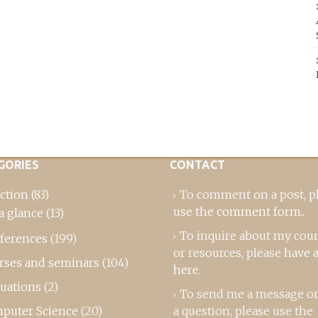
GORIES
CONTACT
ction
(83)
To comment on a post,
p
use the comment form
..
a glance
(13)
To inquire about my cou
ferences
(199)
or resources, please
have a
rses and seminars
(104)
here
.
luations
(2)
To send me a message or
puter Science
(20)
a question, please use the