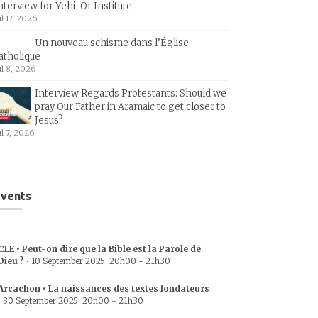
nterview for Yehi-Or Institute
ul 17, 2026
Un nouveau schisme dans l’Église
atholique
ul 8, 2026
Interview Regards Protestants: Should we
pray Our Father in Aramaic to get closer to
Jesus?
ul 7, 2026
vents
CLE • Peut-on dire que la Bible est la Parole de
Dieu ?
•
10 September 2025
20h00
-
21h30
Arcachon • La naissances des textes fondateurs
•
30 September 2025
20h00
-
21h30