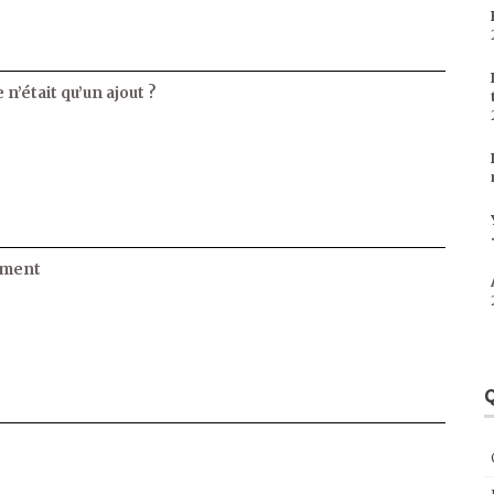
 n’était qu’un ajout ?
ament
Q