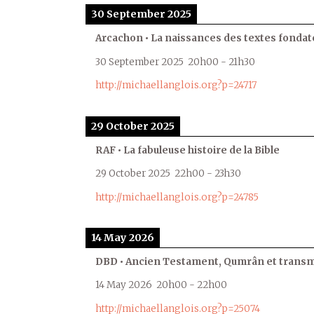
30 September 2025
Arcachon • La naissances des textes fondat
30 September 2025
20h00
-
21h30
http://michaellanglois.org?p=24717
29 October 2025
RAF • La fabuleuse histoire de la Bible
29 October 2025
22h00
-
23h30
http://michaellanglois.org?p=24785
14 May 2026
DBD • Ancien Testament, Qumrân et transmi
14 May 2026
20h00
-
22h00
http://michaellanglois.org?p=25074