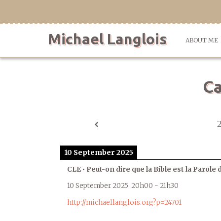
Skip
to
content
Michael Langlois
ABOUT ME
Ca
10 September 2025
CLE • Peut-on dire que la Bible est la Parole 
10 September 2025
20h00
-
21h30
http://michaellanglois.org?p=24701