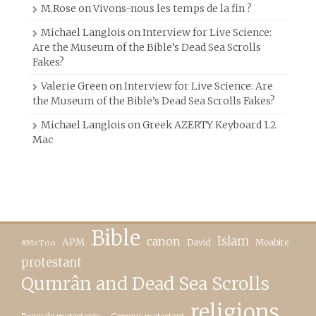
M.Rose
on
Vivons-nous les temps de la fin ?
Michael Langlois
on
Interview for Live Science:
Are the Museum of the Bible’s Dead Sea Scrolls
Fakes?
Valerie Green
on
Interview for Live Science: Are
the Museum of the Bible’s Dead Sea Scrolls Fakes?
Michael Langlois
on
Greek AZERTY Keyboard 1.2
Mac
Bible
canon
Islam
APM
David
Moabite
#MeToo
protestant
Qumrân and Dead Sea Scrolls
religions