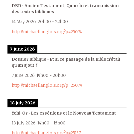
DBD • Ancien Testament, Qumrân et transmission
des textes bibliques
14 May 2026
20h00
-
22h00
http://michaellanglois.org?p=25074
7 June 2026
Dossier Biblique • Et si ce passage de la Bible n’était
qu’un ajout ?
7 June 2026
19h00
-
20h00
http://michaellanglois.org?p=25079
18 July 2026
Yehi-Or • Les esséniens et le Nouveau Testament
18 July 2026
14h00
-
15h00
http://michaellanglois.org?p=25137