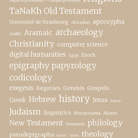
Regards protestants – Campus protestant
TaNaKh Old Testament
apocrypha
Université de Strasbourg
Akkadian
archaeology
Aramaic
Arabic
Christianity
computer science
digital humanities
Enoch
Egypt
epigraphy papyrology
codicology
exegesis
forgeries
Genesis
Gospels
history
Hebrew
Greek
Jesus
Joshua
Judaism
linguistics
Moses
Mesopotamia
New Testament
philology
Pentateuch
theology
pseudepigrapha
Quran
Syriac