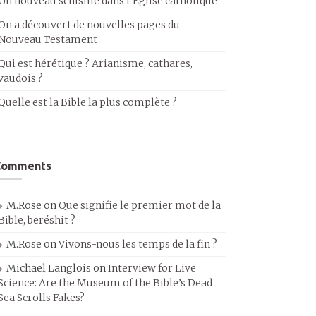
Un nouveau schisme dans l’Église catholique
On a découvert de nouvelles pages du
Nouveau Testament
Qui est hérétique ? Arianisme, cathares,
vaudois ?
Quelle est la Bible la plus complète ?
Comments
M.Rose
on
Que signifie le premier mot de la
Bible, beréshit ?
M.Rose
on
Vivons-nous les temps de la fin ?
Michael Langlois
on
Interview for Live
Science: Are the Museum of the Bible’s Dead
Sea Scrolls Fakes?