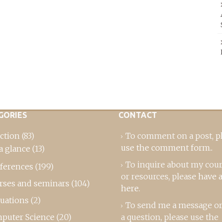
GORIES
CONTACT
ction
(83)
To comment on a post,
p
use the comment form
..
a glance
(13)
To inquire about my cou
ferences
(199)
or resources, please
have a
rses and seminars
(104)
here
.
luations
(2)
To send me a message or
puter Science
(20)
a question, please use the