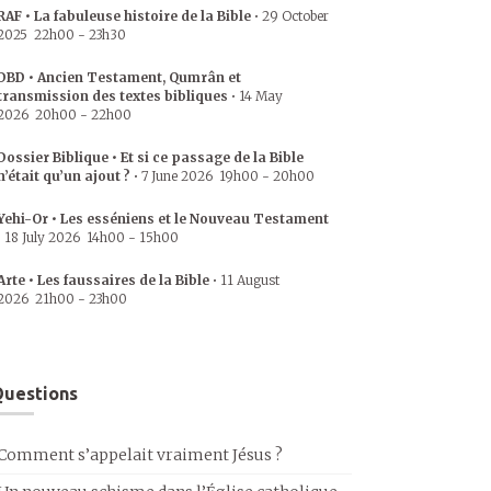
RAF • La fabuleuse histoire de la Bible
•
29 October
2025
22h00
-
23h30
DBD • Ancien Testament, Qumrân et
transmission des textes bibliques
•
14 May
2026
20h00
-
22h00
Dossier Biblique • Et si ce passage de la Bible
n’était qu’un ajout ?
•
7 June 2026
19h00
-
20h00
Yehi-Or • Les esséniens et le Nouveau Testament
•
18 July 2026
14h00
-
15h00
Arte • Les faussaires de la Bible
•
11 August
2026
21h00
-
23h00
uestions
Comment s’appelait vraiment Jésus ?