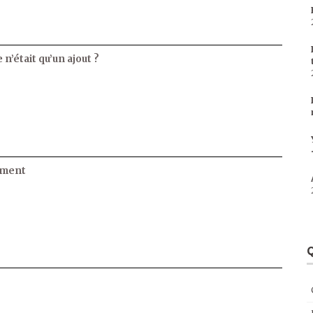
 n’était qu’un ajout ?
ament
Q