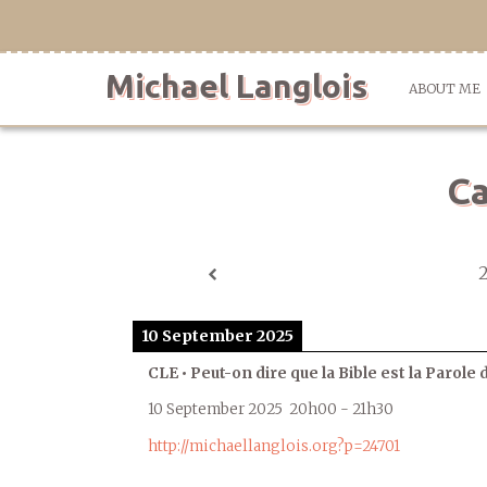
Skip
to
content
Michael Langlois
ABOUT ME
Ca
10 September 2025
CLE • Peut-on dire que la Bible est la Parole 
10 September 2025
20h00
-
21h30
http://michaellanglois.org?p=24701