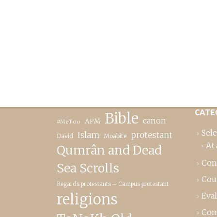
CATE
Bible
canon
APM
#MeToo
Sele
Islam
protestant
David
Moabite
At 
Qumrân and Dead
Con
Sea Scrolls
Cou
Regards protestants – Campus protestant
religions
Eva
Com