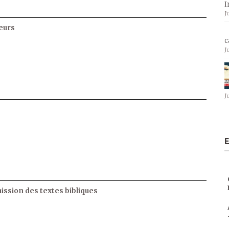
I
J
eurs
c
J
J
E
ssion des textes bibliques