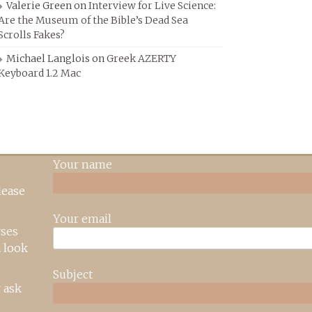
Valerie Green
on
Interview for Live Science:
Are the Museum of the Bible’s Dead Sea
Scrolls Fakes?
Michael Langlois
on
Greek AZERTY
Keyboard 1.2 Mac
Your name
lease
Your email
rses
 look
Subject
 ask