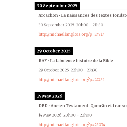
30 September 2025
Arcachon • La naissances des textes fondat
30 September 2025
20h00
-
21h30
http://michaellanglois.org?p=24717
29 October 2025
RAF • La fabuleuse histoire de la Bible
29 October 2025
22h00
-
23h30
http://michaellanglois.org?p=24785
14 May 2026
DBD • Ancien Testament, Qumrân et transmi
14 May 2026
20h00
-
22h00
http://michaellanglois.org?p=25074