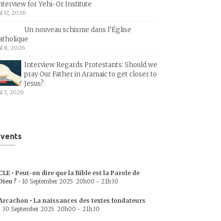
nterview for Yehi-Or Institute
ul 17, 2026
Un nouveau schisme dans l’Église
atholique
ul 8, 2026
Interview Regards Protestants: Should we
pray Our Father in Aramaic to get closer to
Jesus?
ul 7, 2026
vents
CLE • Peut-on dire que la Bible est la Parole de
Dieu ?
•
10 September 2025
20h00
-
21h30
Arcachon • La naissances des textes fondateurs
•
30 September 2025
20h00
-
21h30