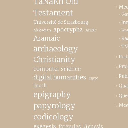
TaNaKh Old
Med
Testament
Ga
Université de Strasbourg
In
apocrypha
Pr
Akkadian
Arabic
Aramaic
Ra
TV
archaeology
Pod
Christianity
Proj
computer science
Publ
digital humanities
Egypt
Enoch
Qual
epigraphy
Que
papyrology
Mee
codicology
exegesis
forgeries
Genesis