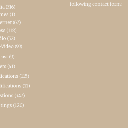
following contact form:
ia
(316)
mes
(1)
ternet
(67)
ess
(118)
dio
(52)
-Video
(93)
cast
(9)
ets
(41)
ications
(115)
ifications
(11)
stions
(347)
tings
(120)