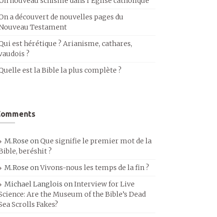
Un nouveau schisme dans l’Église catholique
On a découvert de nouvelles pages du
Nouveau Testament
Qui est hérétique ? Arianisme, cathares,
vaudois ?
Quelle est la Bible la plus complète ?
Comments
M.Rose
on
Que signifie le premier mot de la
Bible, beréshit ?
M.Rose
on
Vivons-nous les temps de la fin ?
Michael Langlois
on
Interview for Live
Science: Are the Museum of the Bible’s Dead
Sea Scrolls Fakes?