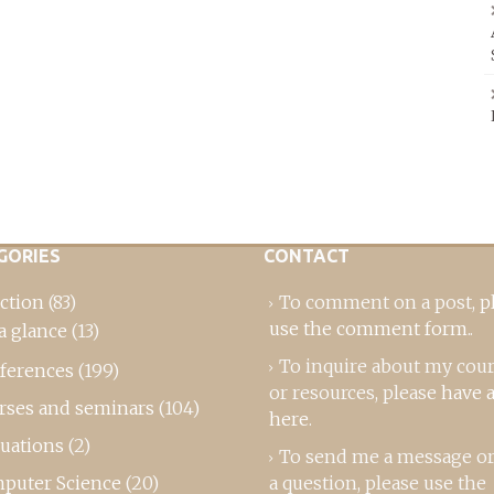
GORIES
CONTACT
ction
(83)
To comment on a post,
p
use the comment form
..
a glance
(13)
To inquire about my cou
ferences
(199)
or resources, please
have a
rses and seminars
(104)
here
.
luations
(2)
To send me a message or
puter Science
(20)
a question, please use the