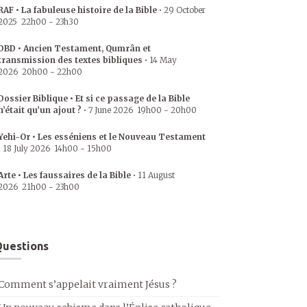
RAF • La fabuleuse histoire de la Bible
•
29 October
2025
22h00
-
23h30
DBD • Ancien Testament, Qumrân et
transmission des textes bibliques
•
14 May
2026
20h00
-
22h00
Dossier Biblique • Et si ce passage de la Bible
n’était qu’un ajout ?
•
7 June 2026
19h00
-
20h00
Yehi-Or • Les esséniens et le Nouveau Testament
•
18 July 2026
14h00
-
15h00
Arte • Les faussaires de la Bible
•
11 August
2026
21h00
-
23h00
uestions
Comment s’appelait vraiment Jésus ?