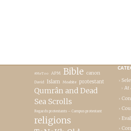
CATE
Bible
canon
APM
#MeToo
Sele
Islam
protestant
David
Moabite
At 
Qumrân and Dead
Con
Sea Scrolls
Cou
Regards protestants – Campus protestant
religions
Eva
Com