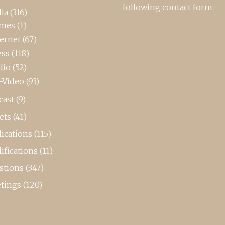
following contact form:
ia
(316)
mes
(1)
ternet
(67)
ess
(118)
dio
(52)
-Video
(93)
cast
(9)
ets
(41)
ications
(115)
ifications
(11)
stions
(347)
tings
(120)