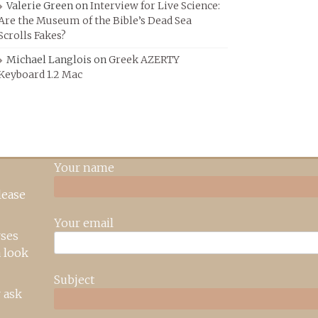
Valerie Green
on
Interview for Live Science:
Are the Museum of the Bible’s Dead Sea
Scrolls Fakes?
Michael Langlois
on
Greek AZERTY
Keyboard 1.2 Mac
Your name
lease
Your email
rses
 look
Subject
 ask