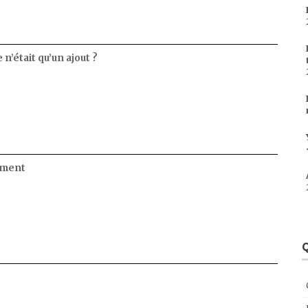
 n’était qu’un ajout ?
ament
Q