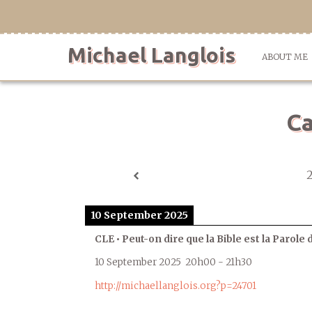
Skip
to
content
Michael Langlois
ABOUT ME
Ca
10 September 2025
CLE • Peut-on dire que la Bible est la Parole 
10 September 2025
20h00
-
21h30
http://michaellanglois.org?p=24701