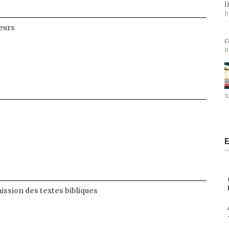
I
J
eurs
c
J
J
E
ssion des textes bibliques