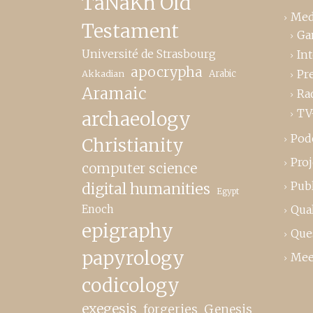
TaNaKh Old
Med
Testament
Ga
Université de Strasbourg
In
apocrypha
Pr
Akkadian
Arabic
Aramaic
Ra
TV
archaeology
Pod
Christianity
Proj
computer science
Publ
digital humanities
Egypt
Enoch
Qual
epigraphy
Que
papyrology
Mee
codicology
exegesis
forgeries
Genesis