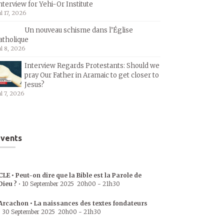
nterview for Yehi-Or Institute
ul 17, 2026
Un nouveau schisme dans l’Église
atholique
ul 8, 2026
Interview Regards Protestants: Should we
pray Our Father in Aramaic to get closer to
Jesus?
ul 7, 2026
vents
CLE • Peut-on dire que la Bible est la Parole de
Dieu ?
•
10 September 2025
20h00
-
21h30
Arcachon • La naissances des textes fondateurs
•
30 September 2025
20h00
-
21h30