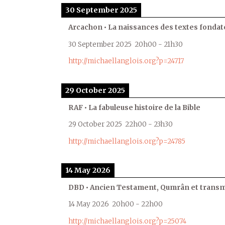
30 September 2025
Arcachon • La naissances des textes fondat
30 September 2025
20h00
-
21h30
http://michaellanglois.org?p=24717
29 October 2025
RAF • La fabuleuse histoire de la Bible
29 October 2025
22h00
-
23h30
http://michaellanglois.org?p=24785
14 May 2026
DBD • Ancien Testament, Qumrân et transmi
14 May 2026
20h00
-
22h00
http://michaellanglois.org?p=25074