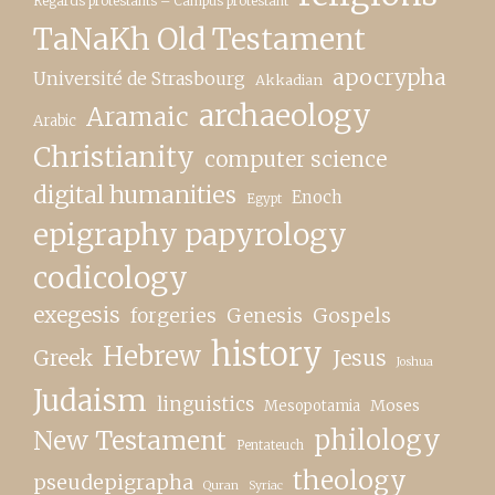
Regards protestants – Campus protestant
TaNaKh Old Testament
apocrypha
Université de Strasbourg
Akkadian
archaeology
Aramaic
Arabic
Christianity
computer science
digital humanities
Enoch
Egypt
epigraphy papyrology
codicology
exegesis
forgeries
Genesis
Gospels
history
Hebrew
Greek
Jesus
Joshua
Judaism
linguistics
Moses
Mesopotamia
New Testament
philology
Pentateuch
theology
pseudepigrapha
Quran
Syriac