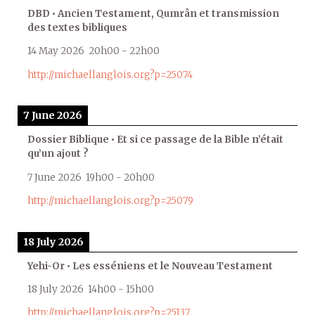
DBD • Ancien Testament, Qumrân et transmission
des textes bibliques
14 May 2026
20h00
-
22h00
http://michaellanglois.org?p=25074
7 June 2026
Dossier Biblique • Et si ce passage de la Bible n’était
qu’un ajout ?
7 June 2026
19h00
-
20h00
http://michaellanglois.org?p=25079
18 July 2026
Yehi-Or • Les esséniens et le Nouveau Testament
18 July 2026
14h00
-
15h00
http://michaellanglois.org?p=25137