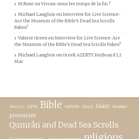
M.Rose
on
Vivons-nous les temps de la fin ?
Michael Langlois
on
Interview for Live Science:
Are the Museum of the Bible’s Dead Sea Scrolls
Fakes?
Valerie Green
on
Interview for Live Science: Are
the Museum of the Bible’s Dead Sea Scrolls Fakes?
Michael Langlois
on
Greek AZERTY Keyboard 1.2
Mac
Bible
canon
Islam
APM
David
Moabite
#MeToo
protestant
Qumrân and Dead Sea Scrolls
religions