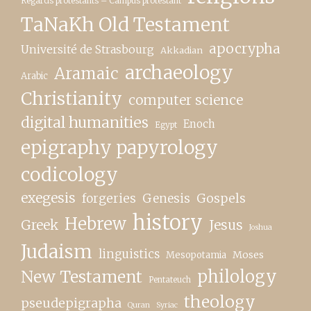
Regards protestants – Campus protestant
TaNaKh Old Testament
apocrypha
Université de Strasbourg
Akkadian
archaeology
Aramaic
Arabic
Christianity
computer science
digital humanities
Enoch
Egypt
epigraphy papyrology
codicology
exegesis
forgeries
Genesis
Gospels
history
Hebrew
Greek
Jesus
Joshua
Judaism
linguistics
Moses
Mesopotamia
New Testament
philology
Pentateuch
theology
pseudepigrapha
Quran
Syriac