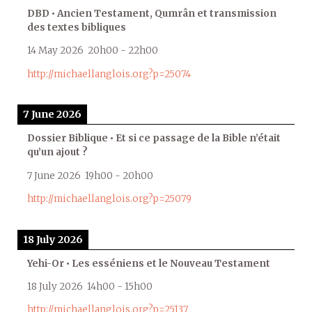
DBD • Ancien Testament, Qumrân et transmission
des textes bibliques
14 May 2026
20h00
-
22h00
http://michaellanglois.org?p=25074
7 June 2026
Dossier Biblique • Et si ce passage de la Bible n’était
qu’un ajout ?
7 June 2026
19h00
-
20h00
http://michaellanglois.org?p=25079
18 July 2026
Yehi-Or • Les esséniens et le Nouveau Testament
18 July 2026
14h00
-
15h00
http://michaellanglois.org?p=25137