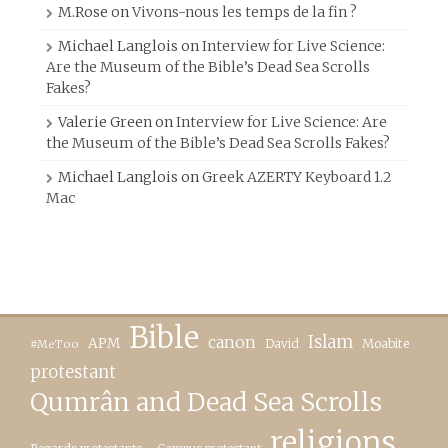
M.Rose
on
Vivons-nous les temps de la fin ?
Michael Langlois
on
Interview for Live Science:
Are the Museum of the Bible’s Dead Sea Scrolls
Fakes?
Valerie Green
on
Interview for Live Science: Are
the Museum of the Bible’s Dead Sea Scrolls Fakes?
Michael Langlois
on
Greek AZERTY Keyboard 1.2
Mac
Bible
canon
Islam
APM
David
Moabite
#MeToo
protestant
Qumrân and Dead Sea Scrolls
religions