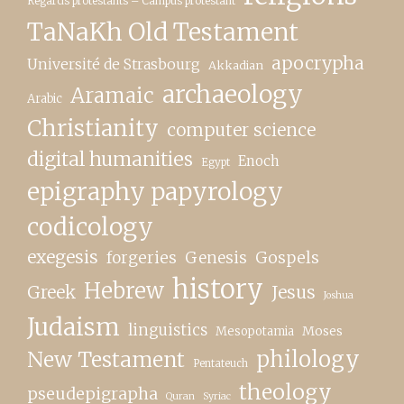
Regards protestants – Campus protestant
TaNaKh Old Testament
apocrypha
Université de Strasbourg
Akkadian
archaeology
Aramaic
Arabic
Christianity
computer science
digital humanities
Enoch
Egypt
epigraphy papyrology
codicology
exegesis
forgeries
Genesis
Gospels
history
Hebrew
Greek
Jesus
Joshua
Judaism
linguistics
Moses
Mesopotamia
New Testament
philology
Pentateuch
theology
pseudepigrapha
Quran
Syriac