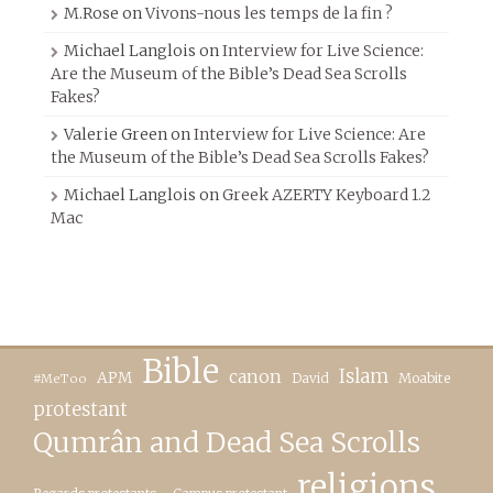
M.Rose
on
Vivons-nous les temps de la fin ?
Michael Langlois
on
Interview for Live Science:
Are the Museum of the Bible’s Dead Sea Scrolls
Fakes?
Valerie Green
on
Interview for Live Science: Are
the Museum of the Bible’s Dead Sea Scrolls Fakes?
Michael Langlois
on
Greek AZERTY Keyboard 1.2
Mac
Bible
canon
Islam
APM
David
Moabite
#MeToo
protestant
Qumrân and Dead Sea Scrolls
religions