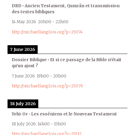
DBD • Ancien Testament, Qumrân et transmission
des textes bibliques
14 May 2026
20h00
-
22h00
http://michaellanglois.org?p=25074
7 June 2026
Dossier Biblique • Et si ce passage de la Bible n’était
qu’un ajout ?
7 June 2026
19h00
-
20h00
http://michaellanglois.org?p=25079
18 July 2026
Yehi-Or • Les esséniens et le Nouveau Testament
18 July 2026
14h00
-
15h00
http://michaellanglois.org?p=25137