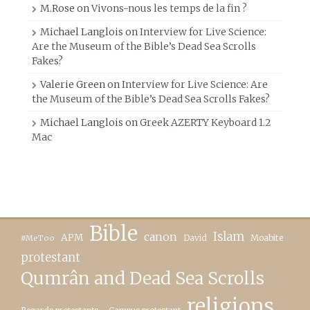
M.Rose
on
Vivons-nous les temps de la fin ?
Michael Langlois
on
Interview for Live Science:
Are the Museum of the Bible’s Dead Sea Scrolls
Fakes?
Valerie Green
on
Interview for Live Science: Are
the Museum of the Bible’s Dead Sea Scrolls Fakes?
Michael Langlois
on
Greek AZERTY Keyboard 1.2
Mac
Bible
canon
Islam
APM
David
Moabite
#MeToo
protestant
Qumrân and Dead Sea Scrolls
religions