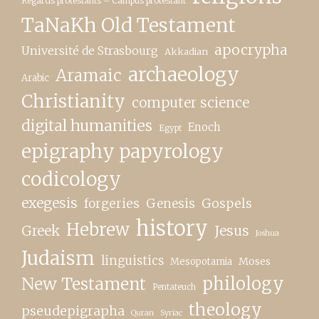
Regards protestants – Campus protestant
TaNaKh Old Testament
apocrypha
Université de Strasbourg
Akkadian
archaeology
Aramaic
Arabic
Christianity
computer science
digital humanities
Enoch
Egypt
epigraphy papyrology
codicology
exegesis
forgeries
Genesis
Gospels
history
Hebrew
Greek
Jesus
Joshua
Judaism
linguistics
Moses
Mesopotamia
New Testament
philology
Pentateuch
theology
pseudepigrapha
Quran
Syriac