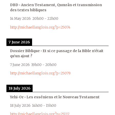
DBD • Ancien Testament, Qumrân et transmission
des textes bibliques
14 May 2026
20h00
-
22h00
http://michaellanglois.org?p=25074
7 June 2026
Dossier Biblique • Et si ce passage de la Bible n’était
qu’un ajout ?
7 June 2026
19h00
-
20h00
http://michaellanglois.org?p=25079
18 July 2026
Yehi-Or • Les esséniens et le Nouveau Testament
18 July 2026
14h00
-
15h00
http://michaellanglois.org?p=25137