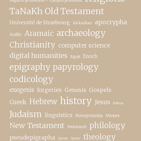
Regards protestants – Campus protestant
TaNaKh Old Testament
apocrypha
Université de Strasbourg
Akkadian
archaeology
Aramaic
Arabic
Christianity
computer science
digital humanities
Enoch
Egypt
epigraphy papyrology
codicology
exegesis
forgeries
Genesis
Gospels
history
Hebrew
Greek
Jesus
Joshua
Judaism
linguistics
Moses
Mesopotamia
New Testament
philology
Pentateuch
theology
pseudepigrapha
Quran
Syriac