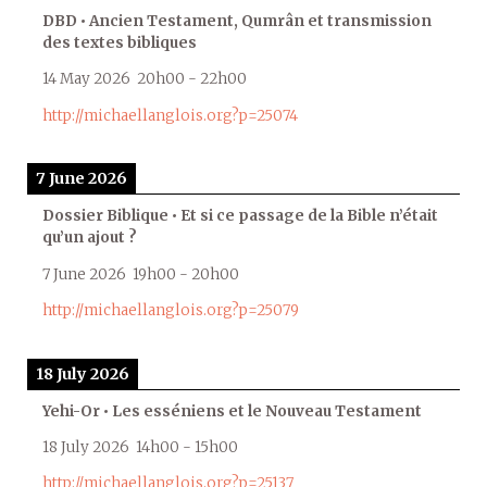
DBD • Ancien Testament, Qumrân et transmission
des textes bibliques
14 May 2026
20h00
-
22h00
http://michaellanglois.org?p=25074
7 June 2026
Dossier Biblique • Et si ce passage de la Bible n’était
qu’un ajout ?
7 June 2026
19h00
-
20h00
http://michaellanglois.org?p=25079
18 July 2026
Yehi-Or • Les esséniens et le Nouveau Testament
18 July 2026
14h00
-
15h00
http://michaellanglois.org?p=25137