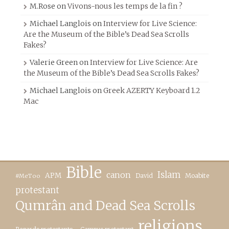
M.Rose
on
Vivons-nous les temps de la fin ?
Michael Langlois
on
Interview for Live Science:
Are the Museum of the Bible’s Dead Sea Scrolls
Fakes?
Valerie Green
on
Interview for Live Science: Are
the Museum of the Bible’s Dead Sea Scrolls Fakes?
Michael Langlois
on
Greek AZERTY Keyboard 1.2
Mac
Bible
canon
Islam
APM
David
Moabite
#MeToo
protestant
Qumrân and Dead Sea Scrolls
religions