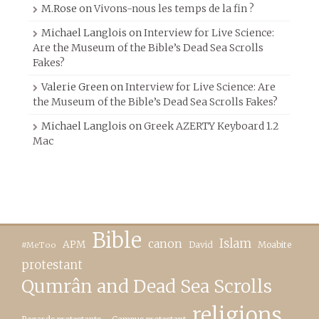
M.Rose
on
Vivons-nous les temps de la fin ?
Michael Langlois
on
Interview for Live Science:
Are the Museum of the Bible’s Dead Sea Scrolls
Fakes?
Valerie Green
on
Interview for Live Science: Are
the Museum of the Bible’s Dead Sea Scrolls Fakes?
Michael Langlois
on
Greek AZERTY Keyboard 1.2
Mac
Bible
canon
Islam
APM
David
Moabite
#MeToo
protestant
Qumrân and Dead Sea Scrolls
religions