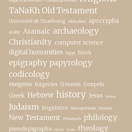
Regards protestants – Campus protestant
TaNaKh Old Testament
apocrypha
Université de Strasbourg
Akkadian
archaeology
Aramaic
Arabic
Christianity
computer science
digital humanities
Enoch
Egypt
epigraphy papyrology
codicology
exegesis
forgeries
Genesis
Gospels
history
Hebrew
Greek
Jesus
Joshua
Judaism
linguistics
Moses
Mesopotamia
New Testament
philology
Pentateuch
theology
pseudepigrapha
Quran
Syriac