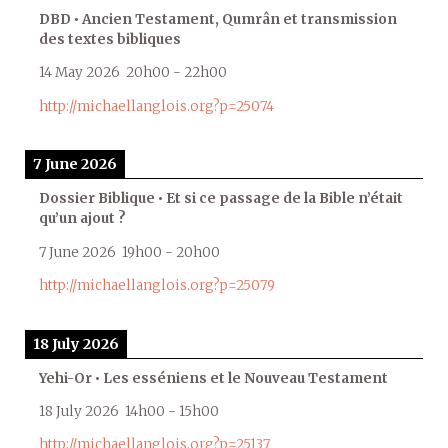
DBD • Ancien Testament, Qumrân et transmission
des textes bibliques
14 May 2026
20h00
-
22h00
http://michaellanglois.org?p=25074
7 June 2026
Dossier Biblique • Et si ce passage de la Bible n’était
qu’un ajout ?
7 June 2026
19h00
-
20h00
http://michaellanglois.org?p=25079
18 July 2026
Yehi-Or • Les esséniens et le Nouveau Testament
18 July 2026
14h00
-
15h00
http://michaellanglois.org?p=25137