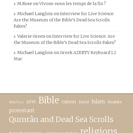
M.Rose
on
Vivons-nous les temps de la fin ?
Michael Langlois
on
Interview for Live Science:
Are the Museum of the Bible’s Dead Sea Scrolls
Fakes?
Valerie Green
on
Interview for Live Science: Are
the Museum of the Bible’s Dead Sea Scrolls Fakes?
Michael Langlois
on
Greek AZERTY Keyboard 1.2
Mac
Bible
canon
Islam
APM
David
Moabite
#MeToo
protestant
Qumrân and Dead Sea Scrolls
religions