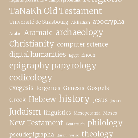
Regards protestants – Campus protestant
TaNaKh Old Testament
apocrypha
Université de Strasbourg
Akkadian
archaeology
Aramaic
Arabic
Christianity
computer science
digital humanities
Enoch
Egypt
epigraphy papyrology
codicology
exegesis
forgeries
Genesis
Gospels
history
Hebrew
Greek
Jesus
Joshua
Judaism
linguistics
Moses
Mesopotamia
New Testament
philology
Pentateuch
theology
pseudepigrapha
Quran
Syriac