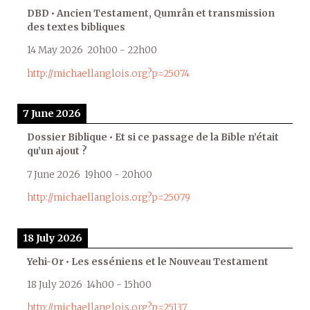
DBD • Ancien Testament, Qumrân et transmission
des textes bibliques
14 May 2026
20h00
-
22h00
http://michaellanglois.org?p=25074
7 June 2026
Dossier Biblique • Et si ce passage de la Bible n’était
qu’un ajout ?
7 June 2026
19h00
-
20h00
http://michaellanglois.org?p=25079
18 July 2026
Yehi-Or • Les esséniens et le Nouveau Testament
18 July 2026
14h00
-
15h00
http://michaellanglois.org?p=25137