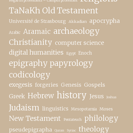
Regards protestants – Campus protestant
TaNaKh Old Testament
apocrypha
Université de Strasbourg
Akkadian
archaeology
Aramaic
Arabic
Christianity
computer science
digital humanities
Enoch
Egypt
epigraphy papyrology
codicology
exegesis
forgeries
Genesis
Gospels
history
Hebrew
Greek
Jesus
Joshua
Judaism
linguistics
Moses
Mesopotamia
New Testament
philology
Pentateuch
theology
pseudepigrapha
Quran
Syriac