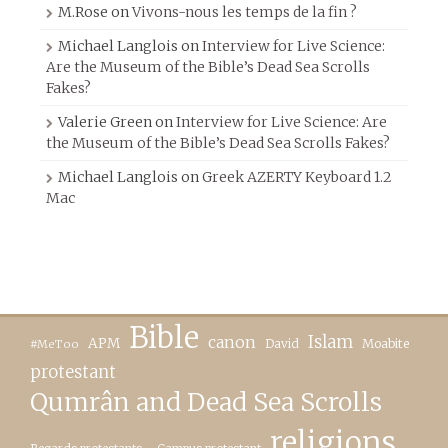
M.Rose
on
Vivons-nous les temps de la fin ?
Michael Langlois
on
Interview for Live Science:
Are the Museum of the Bible’s Dead Sea Scrolls
Fakes?
Valerie Green
on
Interview for Live Science: Are
the Museum of the Bible’s Dead Sea Scrolls Fakes?
Michael Langlois
on
Greek AZERTY Keyboard 1.2
Mac
Bible
canon
Islam
APM
David
Moabite
#MeToo
protestant
Qumrân and Dead Sea Scrolls
religions