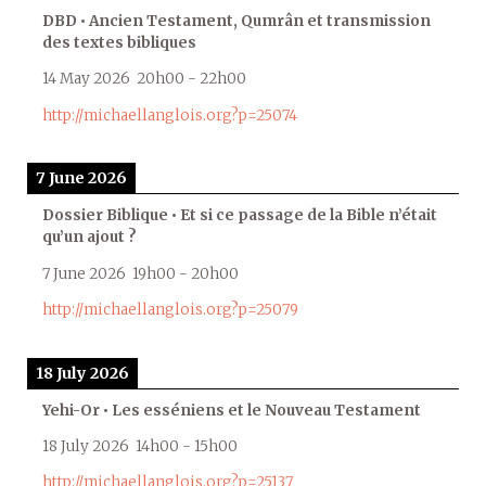
DBD • Ancien Testament, Qumrân et transmission
des textes bibliques
14 May 2026
20h00
-
22h00
http://michaellanglois.org?p=25074
7 June 2026
Dossier Biblique • Et si ce passage de la Bible n’était
qu’un ajout ?
7 June 2026
19h00
-
20h00
http://michaellanglois.org?p=25079
18 July 2026
Yehi-Or • Les esséniens et le Nouveau Testament
18 July 2026
14h00
-
15h00
http://michaellanglois.org?p=25137