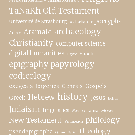
Regards protestants – Campus protestant
TaNaKh Old Testament
apocrypha
Université de Strasbourg
Akkadian
archaeology
Aramaic
Arabic
Christianity
computer science
digital humanities
Enoch
Egypt
epigraphy papyrology
codicology
exegesis
forgeries
Genesis
Gospels
history
Hebrew
Greek
Jesus
Joshua
Judaism
linguistics
Moses
Mesopotamia
New Testament
philology
Pentateuch
theology
pseudepigrapha
Quran
Syriac