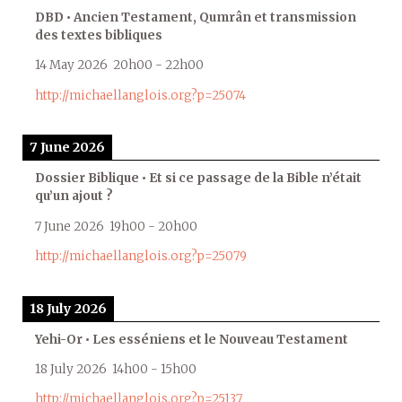
DBD • Ancien Testament, Qumrân et transmission
des textes bibliques
14 May 2026
20h00
-
22h00
http://michaellanglois.org?p=25074
7 June 2026
Dossier Biblique • Et si ce passage de la Bible n’était
qu’un ajout ?
7 June 2026
19h00
-
20h00
http://michaellanglois.org?p=25079
18 July 2026
Yehi-Or • Les esséniens et le Nouveau Testament
18 July 2026
14h00
-
15h00
http://michaellanglois.org?p=25137