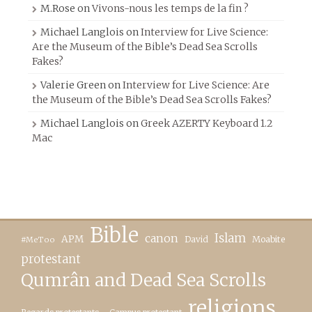
M.Rose
on
Vivons-nous les temps de la fin ?
Michael Langlois
on
Interview for Live Science:
Are the Museum of the Bible’s Dead Sea Scrolls
Fakes?
Valerie Green
on
Interview for Live Science: Are
the Museum of the Bible’s Dead Sea Scrolls Fakes?
Michael Langlois
on
Greek AZERTY Keyboard 1.2
Mac
Bible
canon
Islam
APM
David
Moabite
#MeToo
protestant
Qumrân and Dead Sea Scrolls
religions