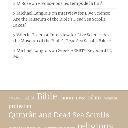
M.Rose
on
Vivons-nous les temps de la fin ?
Michael Langlois
on
Interview for Live Science:
Are the Museum of the Bible’s Dead Sea Scrolls
Fakes?
Valerie Green
on
Interview for Live Science: Are
the Museum of the Bible’s Dead Sea Scrolls Fakes?
Michael Langlois
on
Greek AZERTY Keyboard 1.2
Mac
Bible
canon
Islam
APM
David
Moabite
#MeToo
protestant
Qumrân and Dead Sea Scrolls
religions