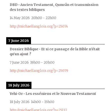
DBD • Ancien Testament, Qumrân et transmission
des textes bibliques
14 May 2026
20h00
-
22h00
http://michaellanglois.org?p=25074
7 June 2026
Dossier Biblique • Et si ce passage de la Bible n’était
qu’un ajout ?
7 June 2026
19h00
-
20h00
http://michaellanglois.org?p=25079
18 July 2026
Yehi-Or • Les esséniens et le Nouveau Testament
18 July 2026
14h00
-
15h00
http://michaellanglois.org?p=25137