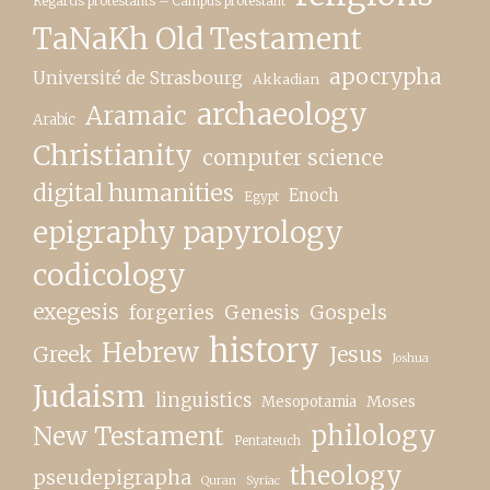
Regards protestants – Campus protestant
TaNaKh Old Testament
apocrypha
Université de Strasbourg
Akkadian
archaeology
Aramaic
Arabic
Christianity
computer science
digital humanities
Enoch
Egypt
epigraphy papyrology
codicology
exegesis
forgeries
Genesis
Gospels
history
Hebrew
Greek
Jesus
Joshua
Judaism
linguistics
Moses
Mesopotamia
New Testament
philology
Pentateuch
theology
pseudepigrapha
Quran
Syriac