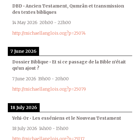
DBD • Ancien Testament, Qumrân et transmission
des textes bibliques
14 May 2026
20h00
-
22h00
http://michaellanglois.org?p=25074
7 June 2026
Dossier Biblique • Et si ce passage de la Bible n’était
qu’un ajout ?
7 June 2026
19h00
-
20h00
http://michaellanglois.org?p=25079
18 July 2026
Yehi-Or • Les esséniens et le Nouveau Testament
18 July 2026
14h00
-
15h00
http://michaellanglois.org?p=25137