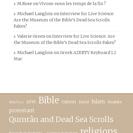
M.Rose
on
Vivons-nous les temps de la fin ?
Michael Langlois
on
Interview for Live Science:
Are the Museum of the Bible’s Dead Sea Scrolls
Fakes?
Valerie Green
on
Interview for Live Science: Are
the Museum of the Bible’s Dead Sea Scrolls Fakes?
Michael Langlois
on
Greek AZERTY Keyboard 1.2
Mac
Bible
canon
Islam
APM
David
Moabite
#MeToo
protestant
Qumrân and Dead Sea Scrolls
religions