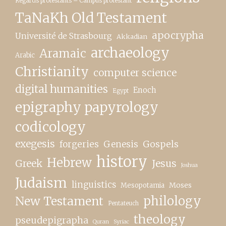
Regards protestants – Campus protestant
TaNaKh Old Testament
apocrypha
Université de Strasbourg
Akkadian
archaeology
Aramaic
Arabic
Christianity
computer science
digital humanities
Enoch
Egypt
epigraphy papyrology
codicology
exegesis
forgeries
Genesis
Gospels
history
Hebrew
Greek
Jesus
Joshua
Judaism
linguistics
Moses
Mesopotamia
New Testament
philology
Pentateuch
theology
pseudepigrapha
Quran
Syriac