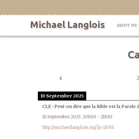
Skip
to
content
Michael Langlois
ABOUT ME
Ca
10 September 2025
CLE • Peut-on dire que la Bible est la Parole 
10 September 2025
20h00
-
21h30
http://michaellanglois.org?p=24701