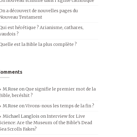
Un nouveau schisme dans l’Église catholique
On a découvert de nouvelles pages du
Nouveau Testament
Qui est hérétique ? Arianisme, cathares,
vaudois ?
Quelle est la Bible la plus complète ?
Comments
M.Rose
on
Que signifie le premier mot de la
Bible, beréshit ?
M.Rose
on
Vivons-nous les temps de la fin ?
Michael Langlois
on
Interview for Live
Science: Are the Museum of the Bible’s Dead
Sea Scrolls Fakes?