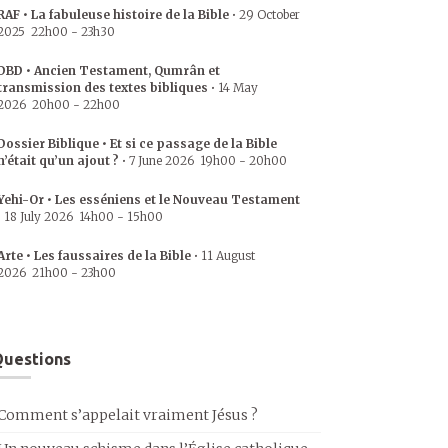
RAF • La fabuleuse histoire de la Bible
•
29 October
2025
22h00
-
23h30
DBD • Ancien Testament, Qumrân et
transmission des textes bibliques
•
14 May
2026
20h00
-
22h00
Dossier Biblique • Et si ce passage de la Bible
n’était qu’un ajout ?
•
7 June 2026
19h00
-
20h00
Yehi-Or • Les esséniens et le Nouveau Testament
•
18 July 2026
14h00
-
15h00
Arte • Les faussaires de la Bible
•
11 August
2026
21h00
-
23h00
uestions
Comment s’appelait vraiment Jésus ?