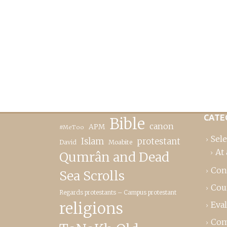
CATE
Bible
canon
APM
#MeToo
Sele
Islam
protestant
David
Moabite
At 
Qumrân and Dead
Con
Sea Scrolls
Cou
Regards protestants – Campus protestant
religions
Eva
Com