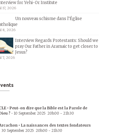
nterview for Yehi-Or Institute
ul 17, 2026
Un nouveau schisme dans l’Église
atholique
ul 8, 2026
Interview Regards Protestants: Should we
pray Our Father in Aramaic to get closer to
Jesus?
ul 7, 2026
vents
CLE • Peut-on dire que la Bible est la Parole de
Dieu ?
•
10 September 2025
20h00
-
21h30
Arcachon • La naissances des textes fondateurs
•
30 September 2025
20h00
-
21h30