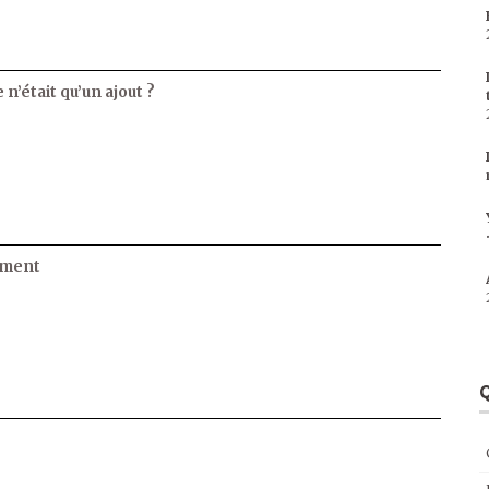
 n’était qu’un ajout ?
ament
Q