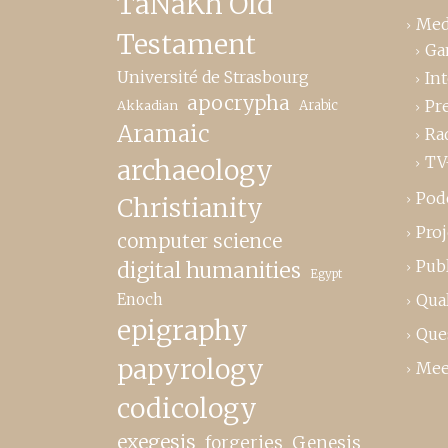
TaNaKh Old
Med
Testament
Ga
Université de Strasbourg
In
apocrypha
Pr
Akkadian
Arabic
Aramaic
Ra
TV
archaeology
Pod
Christianity
Proj
computer science
Publ
digital humanities
Egypt
Enoch
Qual
epigraphy
Que
papyrology
Mee
codicology
exegesis
forgeries
Genesis