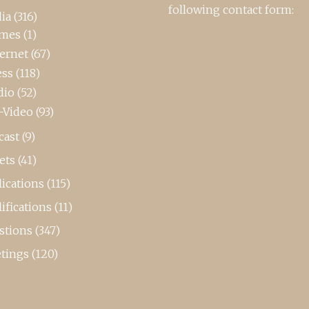
following contact form:
ia
(316)
mes
(1)
ternet
(67)
ess
(118)
dio
(52)
-Video
(93)
cast
(9)
ets
(41)
ications
(115)
ifications
(11)
stions
(347)
tings
(120)