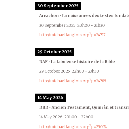
30 September 2025
Arcachon • La naissances des textes fondat
30 September 2025
20h00
-
21h30
http://michaellanglois.org?p=24717
29 October 2025
RAF • La fabuleuse histoire de la Bible
29 October 2025
22h00
-
23h30
http://michaellanglois.org?p=24785
14 May 2026
DBD • Ancien Testament, Qumrân et transmi
14 May 2026
20h00
-
22h00
http://michaellanglois.org?p=25074