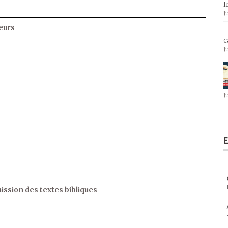
I
J
eurs
c
J
J
E
ssion des textes bibliques