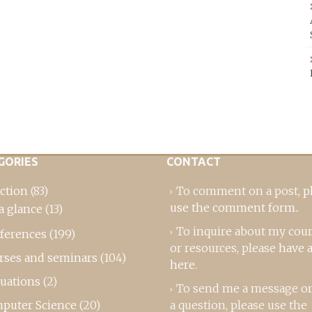
GORIES
CONTACT
ction
(83)
To comment on a post,
p
use the comment form
..
a glance
(13)
To inquire about my cou
ferences
(199)
or resources, please
have a
rses and seminars
(104)
here
.
luations
(2)
To send me a message or
puter Science
(20)
a question, please use the