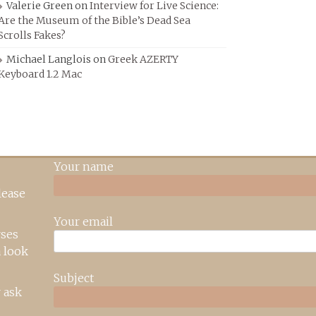
Valerie Green
on
Interview for Live Science:
Are the Museum of the Bible’s Dead Sea
Scrolls Fakes?
Michael Langlois
on
Greek AZERTY
Keyboard 1.2 Mac
Your name
lease
Your email
rses
 look
Subject
 ask