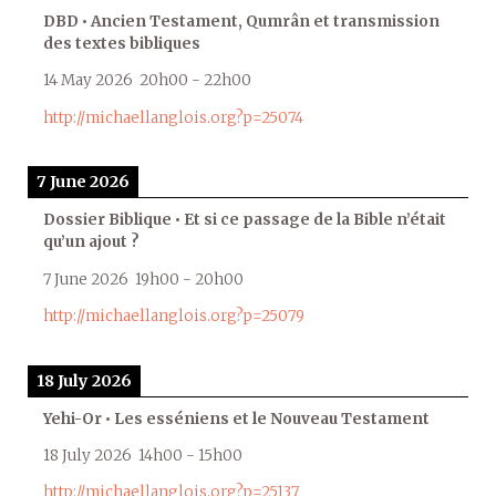
DBD • Ancien Testament, Qumrân et transmission
des textes bibliques
14 May 2026
20h00
-
22h00
http://michaellanglois.org?p=25074
7 June 2026
Dossier Biblique • Et si ce passage de la Bible n’était
qu’un ajout ?
7 June 2026
19h00
-
20h00
http://michaellanglois.org?p=25079
18 July 2026
Yehi-Or • Les esséniens et le Nouveau Testament
18 July 2026
14h00
-
15h00
http://michaellanglois.org?p=25137