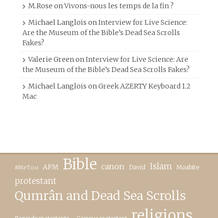
M.Rose
on
Vivons-nous les temps de la fin ?
Michael Langlois
on
Interview for Live Science:
Are the Museum of the Bible’s Dead Sea Scrolls
Fakes?
Valerie Green
on
Interview for Live Science: Are
the Museum of the Bible’s Dead Sea Scrolls Fakes?
Michael Langlois
on
Greek AZERTY Keyboard 1.2
Mac
Bible
canon
Islam
APM
David
Moabite
#MeToo
protestant
Qumrân and Dead Sea Scrolls
religions