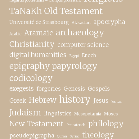
Regards protestants – Campus protestant
TaNaKh Old Testament
apocrypha
Université de Strasbourg
Akkadian
archaeology
Aramaic
Arabic
Christianity
computer science
digital humanities
Enoch
Egypt
epigraphy papyrology
codicology
exegesis
forgeries
Genesis
Gospels
history
Hebrew
Greek
Jesus
Joshua
Judaism
linguistics
Moses
Mesopotamia
New Testament
philology
Pentateuch
theology
pseudepigrapha
Quran
Syriac