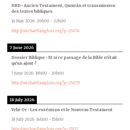
DBD • Ancien Testament, Qumrân et transmission
des textes bibliques
14 May 2026
20h00
-
22h00
http://michaellanglois.org?p=25074
7 June 2026
Dossier Biblique • Et si ce passage de la Bible n’était
qu’un ajout ?
7 June 2026
19h00
-
20h00
http://michaellanglois.org?p=25079
18 July 2026
Yehi-Or • Les esséniens et le Nouveau Testament
18 July 2026
14h00
-
15h00
http://michaellanglois.org?p=25137