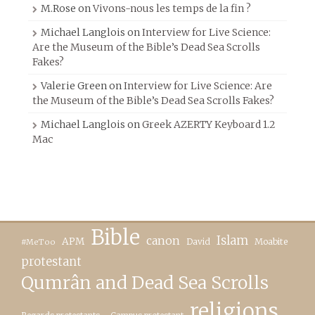
M.Rose
on
Vivons-nous les temps de la fin ?
Michael Langlois
on
Interview for Live Science:
Are the Museum of the Bible’s Dead Sea Scrolls
Fakes?
Valerie Green
on
Interview for Live Science: Are
the Museum of the Bible’s Dead Sea Scrolls Fakes?
Michael Langlois
on
Greek AZERTY Keyboard 1.2
Mac
Bible
canon
Islam
APM
David
Moabite
#MeToo
protestant
Qumrân and Dead Sea Scrolls
religions