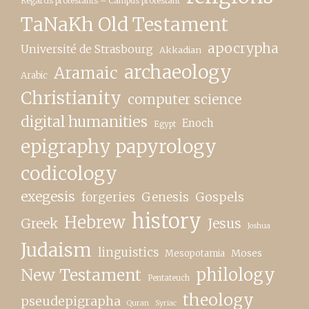
Regards protestants – Campus protestant
TaNaKh Old Testament
apocrypha
Université de Strasbourg
Akkadian
archaeology
Aramaic
Arabic
Christianity
computer science
digital humanities
Enoch
Egypt
epigraphy papyrology
codicology
exegesis
forgeries
Genesis
Gospels
history
Hebrew
Greek
Jesus
Joshua
Judaism
linguistics
Moses
Mesopotamia
New Testament
philology
Pentateuch
theology
pseudepigrapha
Quran
Syriac