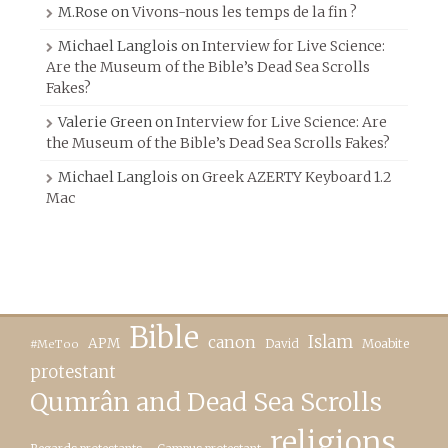
M.Rose
on
Vivons-nous les temps de la fin ?
Michael Langlois
on
Interview for Live Science:
Are the Museum of the Bible’s Dead Sea Scrolls
Fakes?
Valerie Green
on
Interview for Live Science: Are
the Museum of the Bible’s Dead Sea Scrolls Fakes?
Michael Langlois
on
Greek AZERTY Keyboard 1.2
Mac
Bible
canon
Islam
APM
David
Moabite
#MeToo
protestant
Qumrân and Dead Sea Scrolls
religions