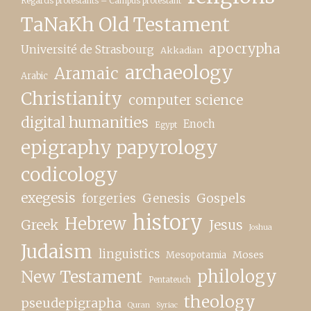
Regards protestants – Campus protestant
TaNaKh Old Testament
apocrypha
Université de Strasbourg
Akkadian
archaeology
Aramaic
Arabic
Christianity
computer science
digital humanities
Enoch
Egypt
epigraphy papyrology
codicology
exegesis
forgeries
Genesis
Gospels
history
Hebrew
Greek
Jesus
Joshua
Judaism
linguistics
Moses
Mesopotamia
New Testament
philology
Pentateuch
theology
pseudepigrapha
Quran
Syriac