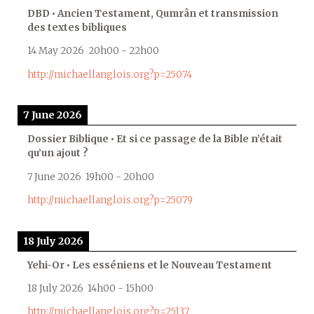
DBD • Ancien Testament, Qumrân et transmission
des textes bibliques
14 May 2026
20h00
-
22h00
http://michaellanglois.org?p=25074
7 June 2026
Dossier Biblique • Et si ce passage de la Bible n’était
qu’un ajout ?
7 June 2026
19h00
-
20h00
http://michaellanglois.org?p=25079
18 July 2026
Yehi-Or • Les esséniens et le Nouveau Testament
18 July 2026
14h00
-
15h00
http://michaellanglois.org?p=25137