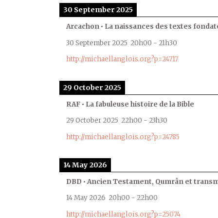
30 September 2025
Arcachon • La naissances des textes fondat
30 September 2025
20h00
-
21h30
http://michaellanglois.org?p=24717
29 October 2025
RAF • La fabuleuse histoire de la Bible
29 October 2025
22h00
-
23h30
http://michaellanglois.org?p=24785
14 May 2026
DBD • Ancien Testament, Qumrân et transmi
14 May 2026
20h00
-
22h00
http://michaellanglois.org?p=25074