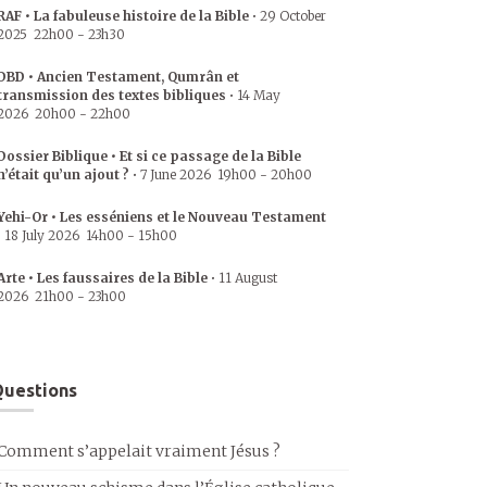
RAF • La fabuleuse histoire de la Bible
•
29 October
2025
22h00
-
23h30
DBD • Ancien Testament, Qumrân et
transmission des textes bibliques
•
14 May
2026
20h00
-
22h00
Dossier Biblique • Et si ce passage de la Bible
n’était qu’un ajout ?
•
7 June 2026
19h00
-
20h00
Yehi-Or • Les esséniens et le Nouveau Testament
•
18 July 2026
14h00
-
15h00
Arte • Les faussaires de la Bible
•
11 August
2026
21h00
-
23h00
uestions
Comment s’appelait vraiment Jésus ?