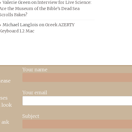
Valerie Green
on
Interview for Live Science:
Are the Museum of the Bible’s Dead Sea
Scrolls Fakes?
Michael Langlois
on
Greek AZERTY
Keyboard 1.2 Mac
Your name
lease
Your email
rses
 look
Subject
 ask