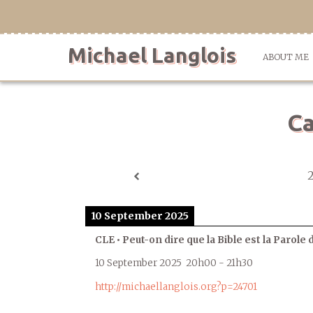
Skip
to
content
Michael Langlois
ABOUT ME
Ca
10 September 2025
CLE • Peut-on dire que la Bible est la Parole 
10 September 2025
20h00
-
21h30
http://michaellanglois.org?p=24701