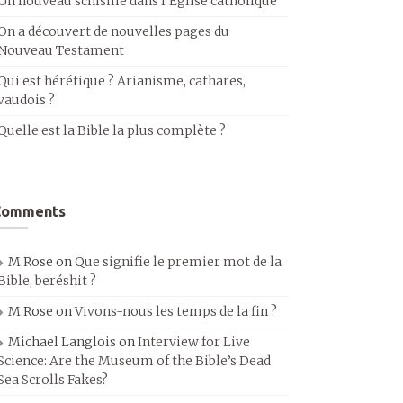
Un nouveau schisme dans l’Église catholique
On a découvert de nouvelles pages du
Nouveau Testament
Qui est hérétique ? Arianisme, cathares,
vaudois ?
Quelle est la Bible la plus complète ?
Comments
M.Rose
on
Que signifie le premier mot de la
Bible, beréshit ?
M.Rose
on
Vivons-nous les temps de la fin ?
Michael Langlois
on
Interview for Live
Science: Are the Museum of the Bible’s Dead
Sea Scrolls Fakes?