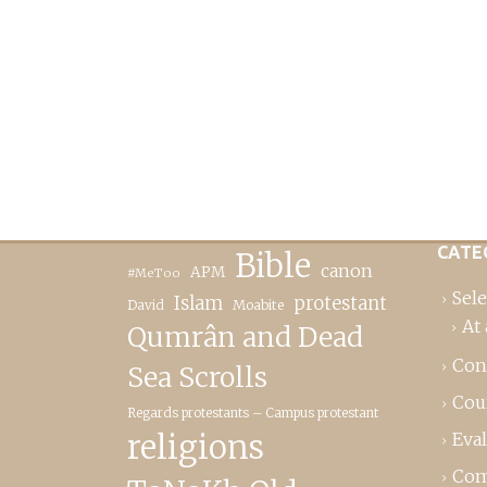
CATE
Bible
canon
APM
#MeToo
Sele
Islam
protestant
David
Moabite
At 
Qumrân and Dead
Con
Sea Scrolls
Cou
Regards protestants – Campus protestant
religions
Eva
Com