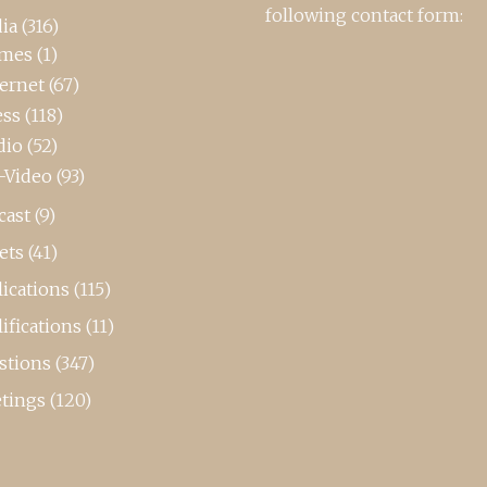
following contact form:
ia
(316)
mes
(1)
ternet
(67)
ess
(118)
dio
(52)
-Video
(93)
cast
(9)
ets
(41)
ications
(115)
ifications
(11)
stions
(347)
tings
(120)