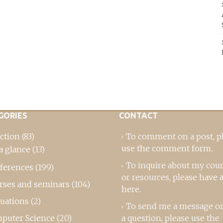
GORIES
CONTACT
ction
(83)
To comment on a post,
p
use the comment form
..
a glance
(13)
To inquire about my cou
ferences
(199)
or resources, please
have a
rses and seminars
(104)
here
.
luations
(2)
To send me a message or
puter Science
(20)
a question, please use the