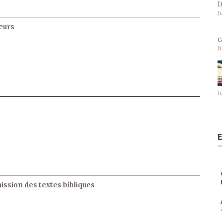
I
J
eurs
c
J
J
E
ssion des textes bibliques