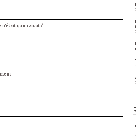
 n’était qu’un ajout ?
ament
Q