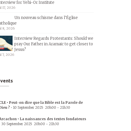
nterview for Yehi-Or Institute
ul 17, 2026
Un nouveau schisme dans l’Église
atholique
ul 8, 2026
Interview Regards Protestants: Should we
pray Our Father in Aramaic to get closer to
Jesus?
ul 7, 2026
vents
CLE • Peut-on dire que la Bible est la Parole de
Dieu ?
•
10 September 2025
20h00
-
21h30
Arcachon • La naissances des textes fondateurs
•
30 September 2025
20h00
-
21h30