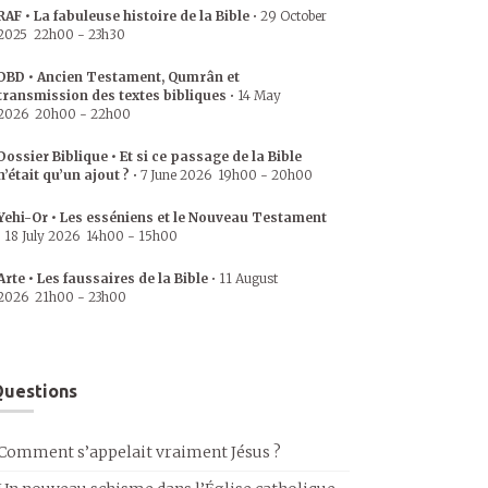
RAF • La fabuleuse histoire de la Bible
•
29 October
2025
22h00
-
23h30
DBD • Ancien Testament, Qumrân et
transmission des textes bibliques
•
14 May
2026
20h00
-
22h00
Dossier Biblique • Et si ce passage de la Bible
n’était qu’un ajout ?
•
7 June 2026
19h00
-
20h00
Yehi-Or • Les esséniens et le Nouveau Testament
•
18 July 2026
14h00
-
15h00
Arte • Les faussaires de la Bible
•
11 August
2026
21h00
-
23h00
uestions
Comment s’appelait vraiment Jésus ?