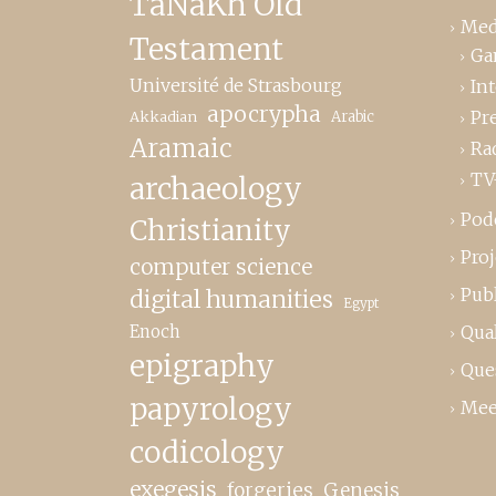
TaNaKh Old
Med
Testament
Ga
Université de Strasbourg
In
apocrypha
Pr
Akkadian
Arabic
Aramaic
Ra
TV
archaeology
Pod
Christianity
Proj
computer science
Publ
digital humanities
Egypt
Enoch
Qual
epigraphy
Que
papyrology
Mee
codicology
exegesis
forgeries
Genesis