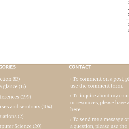
GORIES
CONTACT
ction
(83)
To comment on a post,
p
use the comment form
..
a glance
(13)
To inquire about my cou
ferences
(199)
or resources, please
have a
rses and seminars
(104)
here
.
luations
(2)
To send me a message or
puter Science
(20)
a question, please use the