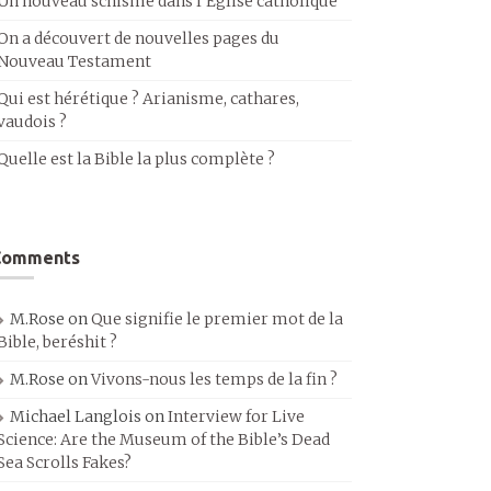
Un nouveau schisme dans l’Église catholique
On a découvert de nouvelles pages du
Nouveau Testament
Qui est hérétique ? Arianisme, cathares,
vaudois ?
Quelle est la Bible la plus complète ?
Comments
M.Rose
on
Que signifie le premier mot de la
Bible, beréshit ?
M.Rose
on
Vivons-nous les temps de la fin ?
Michael Langlois
on
Interview for Live
Science: Are the Museum of the Bible’s Dead
Sea Scrolls Fakes?