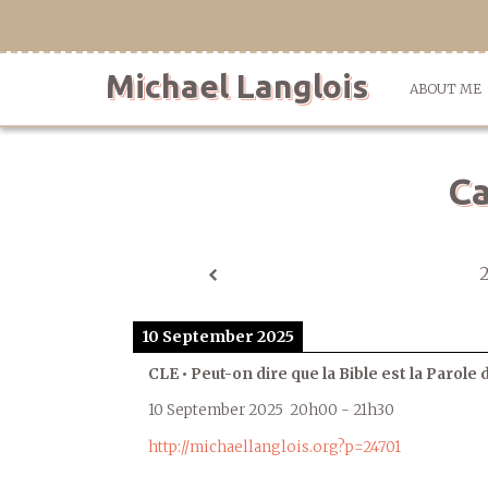
Skip
to
content
Michael Langlois
ABOUT ME
Ca
10 September 2025
CLE • Peut-on dire que la Bible est la Parole 
10 September 2025
20h00
-
21h30
http://michaellanglois.org?p=24701