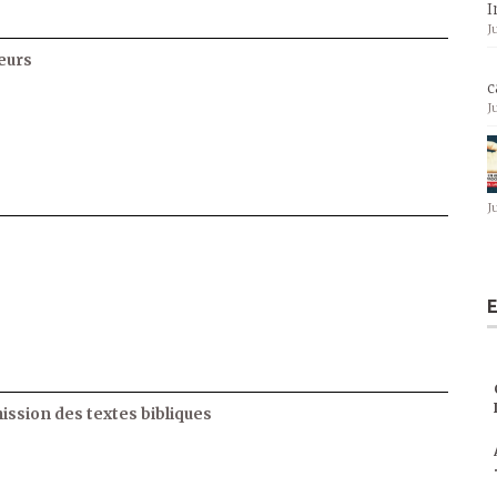
I
J
eurs
c
J
J
E
ssion des textes bibliques