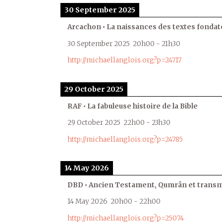
30 September 2025
Arcachon • La naissances des textes fondat
30 September 2025
20h00
-
21h30
http://michaellanglois.org?p=24717
29 October 2025
RAF • La fabuleuse histoire de la Bible
29 October 2025
22h00
-
23h30
http://michaellanglois.org?p=24785
14 May 2026
DBD • Ancien Testament, Qumrân et transmi
14 May 2026
20h00
-
22h00
http://michaellanglois.org?p=25074