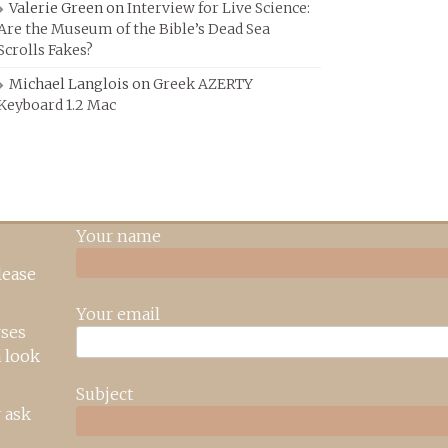
Valerie Green
on
Interview for Live Science:
Are the Museum of the Bible’s Dead Sea
Scrolls Fakes?
Michael Langlois
on
Greek AZERTY
Keyboard 1.2 Mac
Your name
lease
Your email
rses
 look
Subject
 ask