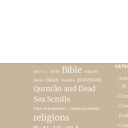
CATE
Bible
canon
APM
#MeToo
Sele
Islam
protestant
David
Moabite
At 
Qumrân and Dead
Con
Sea Scrolls
Cou
Regards protestants – Campus protestant
religions
Eva
Com