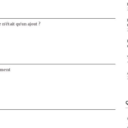
 n’était qu’un ajout ?
ament
Q