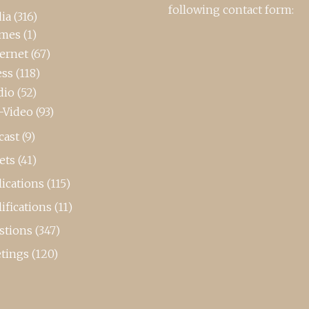
following contact form:
ia
(316)
mes
(1)
ternet
(67)
ess
(118)
dio
(52)
-Video
(93)
cast
(9)
ets
(41)
ications
(115)
ifications
(11)
stions
(347)
tings
(120)