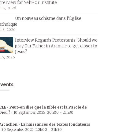
nterview for Yehi-Or Institute
ul 17, 2026
Un nouveau schisme dans l’Église
atholique
ul 8, 2026
Interview Regards Protestants: Should we
pray Our Father in Aramaic to get closer to
Jesus?
ul 7, 2026
vents
CLE • Peut-on dire que la Bible est la Parole de
Dieu ?
•
10 September 2025
20h00
-
21h30
Arcachon • La naissances des textes fondateurs
•
30 September 2025
20h00
-
21h30