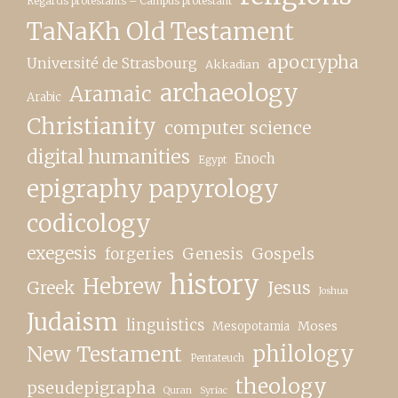
Regards protestants – Campus protestant
TaNaKh Old Testament
apocrypha
Université de Strasbourg
Akkadian
archaeology
Aramaic
Arabic
Christianity
computer science
digital humanities
Enoch
Egypt
epigraphy papyrology
codicology
exegesis
forgeries
Genesis
Gospels
history
Hebrew
Greek
Jesus
Joshua
Judaism
linguistics
Moses
Mesopotamia
New Testament
philology
Pentateuch
theology
pseudepigrapha
Quran
Syriac