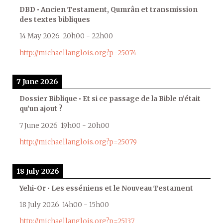
DBD • Ancien Testament, Qumrân et transmission
des textes bibliques
14 May 2026
20h00
-
22h00
http://michaellanglois.org?p=25074
7 June 2026
Dossier Biblique • Et si ce passage de la Bible n’était
qu’un ajout ?
7 June 2026
19h00
-
20h00
http://michaellanglois.org?p=25079
18 July 2026
Yehi-Or • Les esséniens et le Nouveau Testament
18 July 2026
14h00
-
15h00
http://michaellanglois.org?p=25137