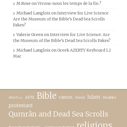
M.Rose
on
Vivons-nous les temps de la fin ?
Michael Langlois
on
Interview for Live Science:
Are the Museum of the Bible’s Dead Sea Scrolls
Fakes?
Valerie Green
on
Interview for Live Science: Are
the Museum of the Bible’s Dead Sea Scrolls Fakes?
Michael Langlois
on
Greek AZERTY Keyboard 1.2
Mac
Bible
canon
Islam
APM
David
Moabite
#MeToo
protestant
Qumrân and Dead Sea Scrolls
religions