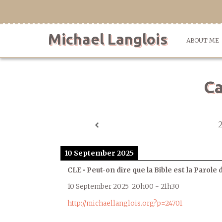
Skip
to
content
Michael Langlois
ABOUT ME
Ca
10 September 2025
CLE • Peut-on dire que la Bible est la Parole 
10 September 2025
20h00
-
21h30
http://michaellanglois.org?p=24701