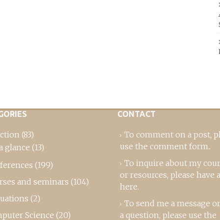
GORIES
CONTACT
ction
(83)
To comment on a post,
p
use the comment form
..
a glance
(13)
To inquire about my cou
ferences
(199)
or resources, please
have a
rses and seminars
(104)
here
.
luations
(2)
To send me a message or
puter Science
(20)
a question, please use the