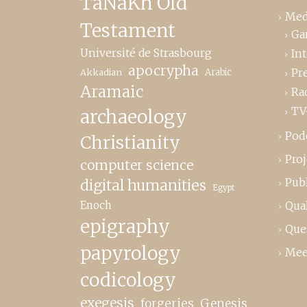
TaNaKh Old
Med
Testament
Ga
Université de Strasbourg
In
apocrypha
Pr
Akkadian
Arabic
Aramaic
Ra
TV
archaeology
Pod
Christianity
Proj
computer science
Publ
digital humanities
Egypt
Enoch
Qual
epigraphy
Que
papyrology
Mee
codicology
exegesis
forgeries
Genesis