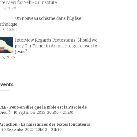
nterview for Yehi-Or Institute
ul 17, 2026
Un nouveau schisme dans l’Église
atholique
ul 8, 2026
Interview Regards Protestants: Should we
pray Our Father in Aramaic to get closer to
Jesus?
ul 7, 2026
vents
CLE • Peut-on dire que la Bible est la Parole de
Dieu ?
•
10 September 2025
20h00
-
21h30
Arcachon • La naissances des textes fondateurs
•
30 September 2025
20h00
-
21h30