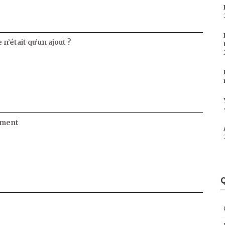
 n’était qu’un ajout ?
ament
Q