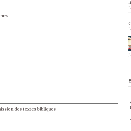
I
J
eurs
c
J
J
E
ssion des textes bibliques