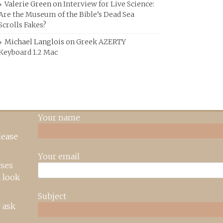
Valerie Green
on
Interview for Live Science:
Are the Museum of the Bible’s Dead Sea
Scrolls Fakes?
Michael Langlois
on
Greek AZERTY
Keyboard 1.2 Mac
Your name
lease
Your email
rses
 look
Subject
 ask