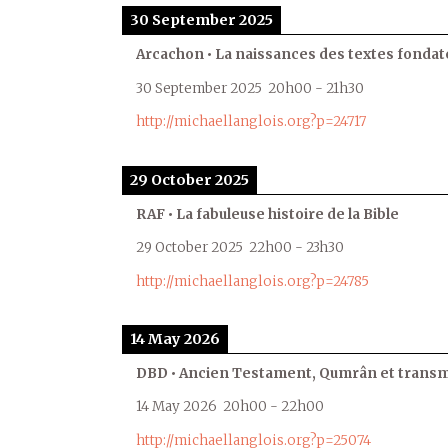
30 September 2025
Arcachon • La naissances des textes fondat
30 September 2025
20h00
-
21h30
http://michaellanglois.org?p=24717
29 October 2025
RAF • La fabuleuse histoire de la Bible
29 October 2025
22h00
-
23h30
http://michaellanglois.org?p=24785
14 May 2026
DBD • Ancien Testament, Qumrân et transmi
14 May 2026
20h00
-
22h00
http://michaellanglois.org?p=25074