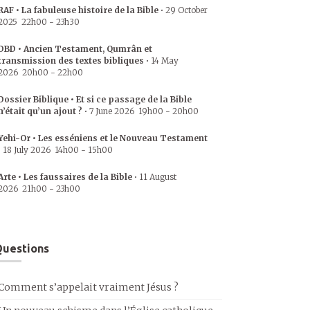
RAF • La fabuleuse histoire de la Bible
•
29 October
2025
22h00
-
23h30
DBD • Ancien Testament, Qumrân et
transmission des textes bibliques
•
14 May
2026
20h00
-
22h00
Dossier Biblique • Et si ce passage de la Bible
n’était qu’un ajout ?
•
7 June 2026
19h00
-
20h00
Yehi-Or • Les esséniens et le Nouveau Testament
•
18 July 2026
14h00
-
15h00
Arte • Les faussaires de la Bible
•
11 August
2026
21h00
-
23h00
uestions
Comment s’appelait vraiment Jésus ?