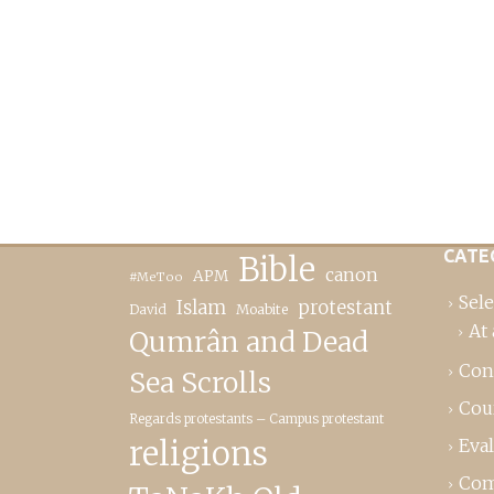
CATE
Bible
canon
APM
#MeToo
Sele
Islam
protestant
David
Moabite
At 
Qumrân and Dead
Con
Sea Scrolls
Cou
Regards protestants – Campus protestant
religions
Eva
Com