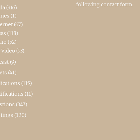
following contact form:
ia
(316)
mes
(1)
ternet
(67)
ess
(118)
dio
(52)
-Video
(93)
cast
(9)
ets
(41)
ications
(115)
ifications
(11)
stions
(347)
tings
(120)