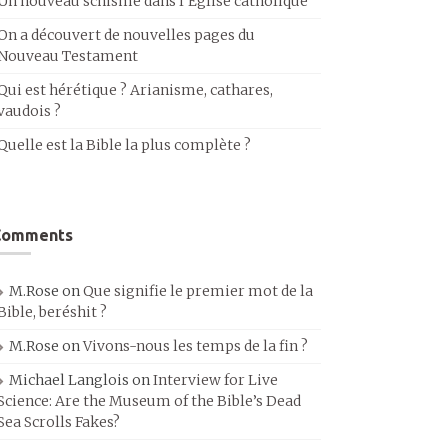
Un nouveau schisme dans l’Église catholique
On a découvert de nouvelles pages du
Nouveau Testament
Qui est hérétique ? Arianisme, cathares,
vaudois ?
Quelle est la Bible la plus complète ?
Comments
M.Rose
on
Que signifie le premier mot de la
Bible, beréshit ?
M.Rose
on
Vivons-nous les temps de la fin ?
Michael Langlois
on
Interview for Live
Science: Are the Museum of the Bible’s Dead
Sea Scrolls Fakes?