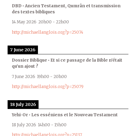
DBD • Ancien Testament, Qumrân et transmission
des textes bibliques
14 May 2026
20h00
-
22h00
http://michaellanglois.org?p=25074
7 June 2026
Dossier Biblique • Et si ce passage de la Bible n’était
qu’un ajout ?
7 June 2026
19h00
-
20h00
http://michaellanglois.org?p=25079
18 July 2026
Yehi-Or • Les esséniens et le Nouveau Testament
18 July 2026
14h00
-
15h00
http://michaellanglois.org?p=25137