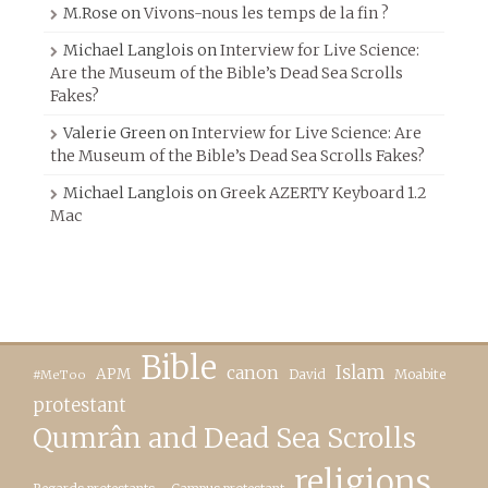
M.Rose
on
Vivons-nous les temps de la fin ?
Michael Langlois
on
Interview for Live Science:
Are the Museum of the Bible’s Dead Sea Scrolls
Fakes?
Valerie Green
on
Interview for Live Science: Are
the Museum of the Bible’s Dead Sea Scrolls Fakes?
Michael Langlois
on
Greek AZERTY Keyboard 1.2
Mac
Bible
canon
Islam
APM
David
Moabite
#MeToo
protestant
Qumrân and Dead Sea Scrolls
religions