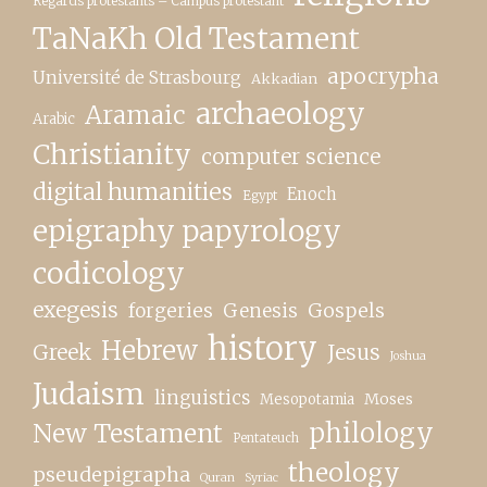
Regards protestants – Campus protestant
TaNaKh Old Testament
apocrypha
Université de Strasbourg
Akkadian
archaeology
Aramaic
Arabic
Christianity
computer science
digital humanities
Enoch
Egypt
epigraphy papyrology
codicology
exegesis
forgeries
Genesis
Gospels
history
Hebrew
Greek
Jesus
Joshua
Judaism
linguistics
Moses
Mesopotamia
New Testament
philology
Pentateuch
theology
pseudepigrapha
Quran
Syriac