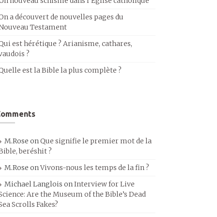
Un nouveau schisme dans l’Église catholique
On a découvert de nouvelles pages du
Nouveau Testament
Qui est hérétique ? Arianisme, cathares,
vaudois ?
Quelle est la Bible la plus complète ?
Comments
M.Rose
on
Que signifie le premier mot de la
Bible, beréshit ?
M.Rose
on
Vivons-nous les temps de la fin ?
Michael Langlois
on
Interview for Live
Science: Are the Museum of the Bible’s Dead
Sea Scrolls Fakes?