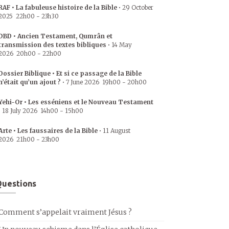
RAF • La fabuleuse histoire de la Bible
•
29 October
2025
22h00
-
23h30
DBD • Ancien Testament, Qumrân et
transmission des textes bibliques
•
14 May
2026
20h00
-
22h00
Dossier Biblique • Et si ce passage de la Bible
n’était qu’un ajout ?
•
7 June 2026
19h00
-
20h00
Yehi-Or • Les esséniens et le Nouveau Testament
•
18 July 2026
14h00
-
15h00
Arte • Les faussaires de la Bible
•
11 August
2026
21h00
-
23h00
uestions
Comment s’appelait vraiment Jésus ?