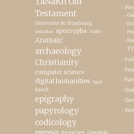
TaNaKh Old
Med
Testament
Ga
Université de Strasbourg
In
apocrypha
Pr
Akkadian
Arabic
Aramaic
Ra
TV
archaeology
Pod
Christianity
Proj
computer science
Publ
digital humanities
Egypt
Enoch
Qual
epigraphy
Que
papyrology
Mee
codicology
exegesis
forgeries
Genesis