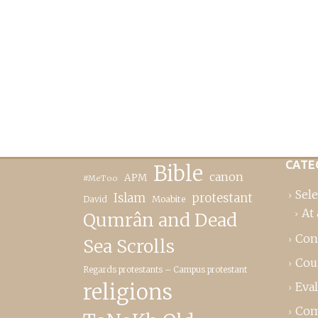
CATE
Bible
canon
APM
#MeToo
Sele
Islam
protestant
David
Moabite
At 
Qumrân and Dead
Con
Sea Scrolls
Cou
Regards protestants – Campus protestant
religions
Eva
Com