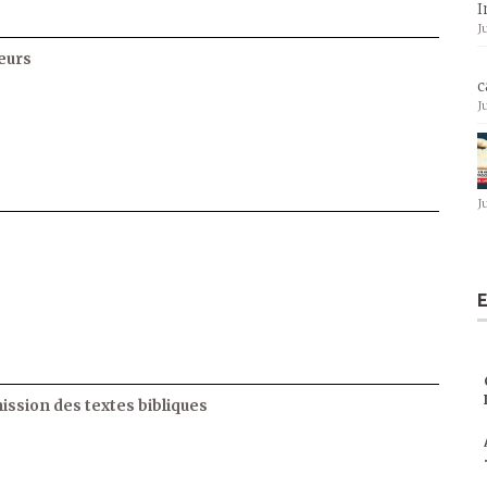
I
J
eurs
c
J
J
E
ssion des textes bibliques