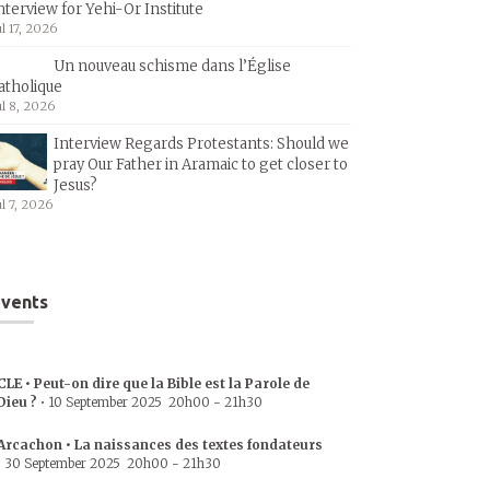
nterview for Yehi-Or Institute
ul 17, 2026
Un nouveau schisme dans l’Église
atholique
ul 8, 2026
Interview Regards Protestants: Should we
pray Our Father in Aramaic to get closer to
Jesus?
ul 7, 2026
vents
CLE • Peut-on dire que la Bible est la Parole de
Dieu ?
•
10 September 2025
20h00
-
21h30
Arcachon • La naissances des textes fondateurs
•
30 September 2025
20h00
-
21h30