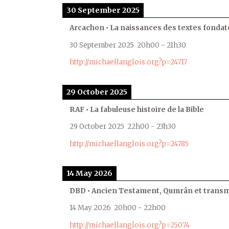
30 September 2025
Arcachon • La naissances des textes fondat
30 September 2025
20h00
-
21h30
http://michaellanglois.org?p=24717
29 October 2025
RAF • La fabuleuse histoire de la Bible
29 October 2025
22h00
-
23h30
http://michaellanglois.org?p=24785
14 May 2026
DBD • Ancien Testament, Qumrân et transmi
14 May 2026
20h00
-
22h00
http://michaellanglois.org?p=25074