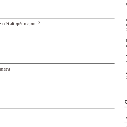
 n’était qu’un ajout ?
ament
Q