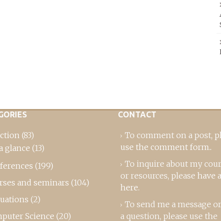
GORIES
CONTACT
ction
(83)
To comment on a post,
p
use the comment form
..
a glance
(13)
To inquire about my cou
ferences
(199)
or resources, please
have a
rses and seminars
(104)
here
.
luations
(2)
To send me a message or
puter Science
(20)
a question, please use the