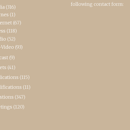
following contact form:
ia
(316)
mes
(1)
ternet
(67)
ess
(118)
dio
(52)
-Video
(93)
cast
(9)
ets
(41)
ications
(115)
ifications
(11)
stions
(347)
tings
(120)