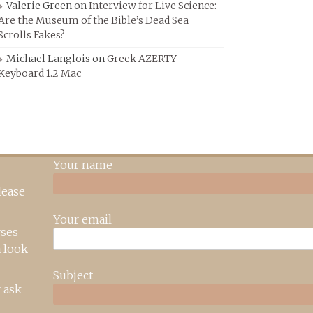
Valerie Green
on
Interview for Live Science:
Are the Museum of the Bible’s Dead Sea
Scrolls Fakes?
Michael Langlois
on
Greek AZERTY
Keyboard 1.2 Mac
Your name
lease
Your email
rses
 look
Subject
 ask