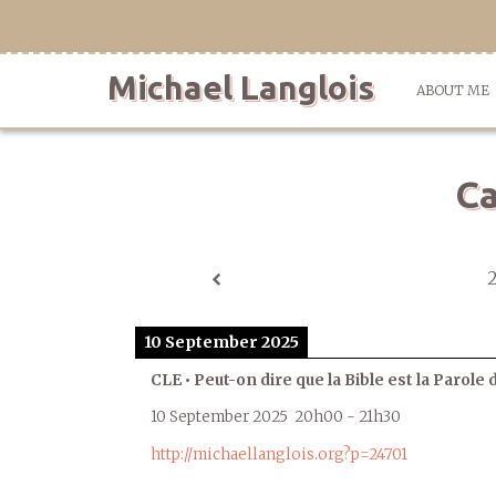
Skip
to
content
Michael Langlois
ABOUT ME
Ca
10 September 2025
CLE • Peut-on dire que la Bible est la Parole 
10 September 2025
20h00
-
21h30
http://michaellanglois.org?p=24701