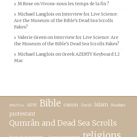
M.Rose
on
Vivons-nous les temps de la fin ?
Michael Langlois
on
Interview for Live Science:
Are the Museum of the Bible’s Dead Sea Scrolls
Fakes?
Valerie Green
on
Interview for Live Science: Are
the Museum of the Bible’s Dead Sea Scrolls Fakes?
Michael Langlois
on
Greek AZERTY Keyboard 1.2
Mac
Bible
canon
Islam
APM
David
Moabite
#MeToo
protestant
Qumrân and Dead Sea Scrolls
religions