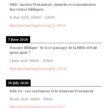
DBD • Ancien Testament, Qumrân et transmission
des textes bibliques
14 May 2026
20h00
-
22h00
http://michaellanglois.org?p=25074
7 June 2026
Dossier Biblique • Et si ce passage de la Bible n’était
qu’un ajout ?
7 June 2026
19h00
-
20h00
http://michaellanglois.org?p=25079
18 July 2026
Yehi-Or • Les esséniens et le Nouveau Testament
18 July 2026
14h00
-
15h00
http://michaellanglois.org?p=25137