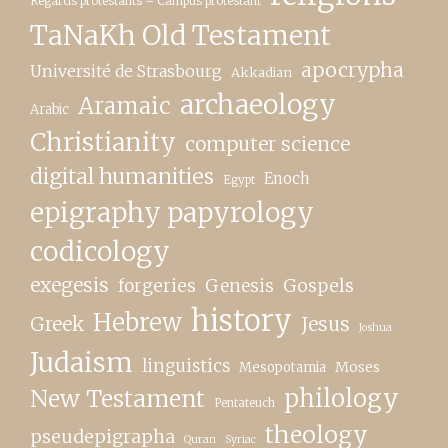
Regards protestants – Campus protestant
TaNaKh Old Testament
apocrypha
Université de Strasbourg
Akkadian
archaeology
Aramaic
Arabic
Christianity
computer science
digital humanities
Enoch
Egypt
epigraphy papyrology
codicology
exegesis
forgeries
Genesis
Gospels
history
Hebrew
Greek
Jesus
Joshua
Judaism
linguistics
Moses
Mesopotamia
New Testament
philology
Pentateuch
theology
pseudepigrapha
Quran
Syriac