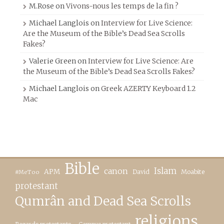
M.Rose
on
Vivons-nous les temps de la fin ?
Michael Langlois
on
Interview for Live Science:
Are the Museum of the Bible’s Dead Sea Scrolls
Fakes?
Valerie Green
on
Interview for Live Science: Are
the Museum of the Bible’s Dead Sea Scrolls Fakes?
Michael Langlois
on
Greek AZERTY Keyboard 1.2
Mac
Bible
canon
Islam
APM
David
Moabite
#MeToo
protestant
Qumrân and Dead Sea Scrolls
religions