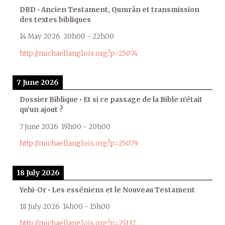
DBD • Ancien Testament, Qumrân et transmission
des textes bibliques
14 May 2026
20h00
-
22h00
http://michaellanglois.org?p=25074
7 June 2026
Dossier Biblique • Et si ce passage de la Bible n’était
qu’un ajout ?
7 June 2026
19h00
-
20h00
http://michaellanglois.org?p=25079
18 July 2026
Yehi-Or • Les esséniens et le Nouveau Testament
18 July 2026
14h00
-
15h00
http://michaellanglois.org?p=25137