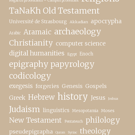
Regards protestants – Campus protestant
TaNaKh Old Testament
apocrypha
Université de Strasbourg
Akkadian
archaeology
Aramaic
Arabic
Christianity
computer science
digital humanities
Enoch
Egypt
epigraphy papyrology
codicology
exegesis
forgeries
Genesis
Gospels
history
Hebrew
Greek
Jesus
Joshua
Judaism
linguistics
Moses
Mesopotamia
New Testament
philology
Pentateuch
theology
pseudepigrapha
Quran
Syriac